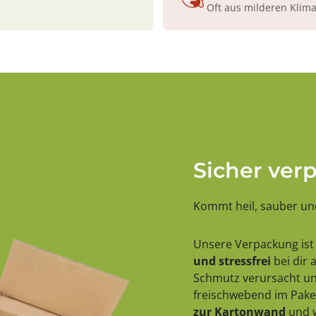
Oft aus milderen Klim
Sicher ver
Kommt heil, sauber und
Unsere Verpackung ist 
und stressfrei
bei dir
Schmutz verursacht und
freischwebend im Paket
zur Kartonwand
und w