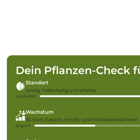
Dein Pflanzen-Check f
Standort
sonnig, halbschattig und schattig
empfindlich
Wachstum
30-50cm Zuwachs pro Jahr und mittelstark wachsend
langsam