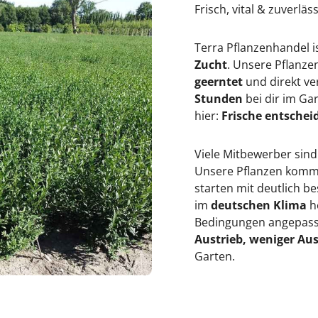
Frisch, vital & zuverläs
Terra Pflanzenhandel i
Zucht
. Unsere Pflanz
geerntet
und direkt ve
Stunden
bei dir im Ga
hier:
Frische entscheid
Viele Mitbewerber sind
Unsere Pflanzen kommen
starten mit deutlich 
im
deutschen Klima
h
Bedingungen angepasst
Austrieb, weniger Aus
Garten.