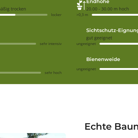
Endhöhe
mäßig trocken
20.00 - 30.00 m hoch
locker
>0,3 m
Sichtschutz-Eignun
gut geeignet
sehr intensiv
ungeeignet
Bienenweide
ungeeignet
sehr hoch
Echte Baum