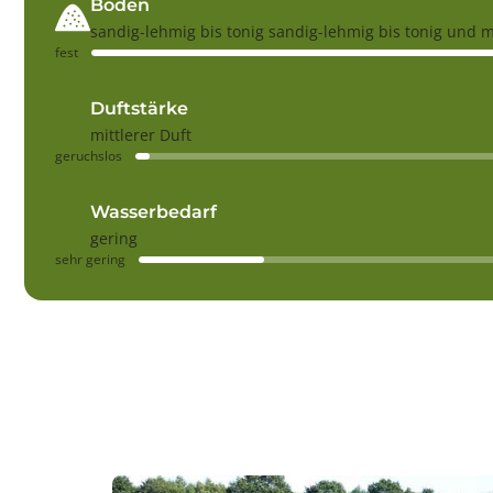
Boden
sandig-lehmig bis tonig sandig-lehmig bis tonig und 
fest
Duftstärke
mittlerer Duft
geruchslos
Wasserbedarf
gering
sehr gering