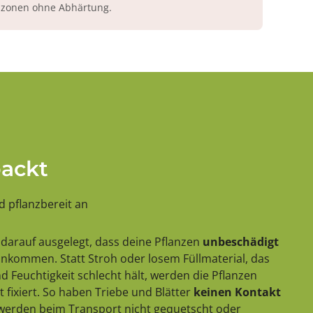
azonen ohne Abhärtung.
packt
 pflanzbereit an
darauf ausgelegt, dass deine Pflanzen
unbeschädigt
 ankommen. Statt Stroh oder losem Füllmaterial, das
 Feuchtigkeit schlecht hält, werden die Pflanzen
 fixiert. So haben Triebe und Blätter
keinen Kontakt
erden beim Transport nicht gequetscht oder