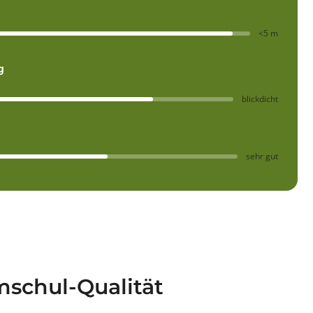
<5 m
g
blickdicht
sehr gut
schul-Qualität