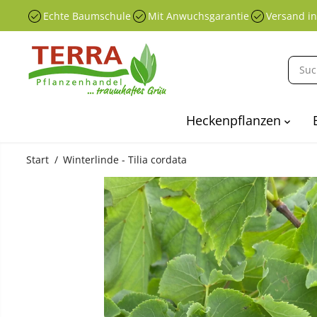
ÜBERSPRINGEN
Echte Baumschule
Mit Anwuchsgarantie
Versand i
SIE ZU
INHALTEN
Heckenpflanzen
Start
Winterlinde - Tilia cordata
ÜBERSPRINGEN
SIE
PRODUKTINFO
RMATIONEN