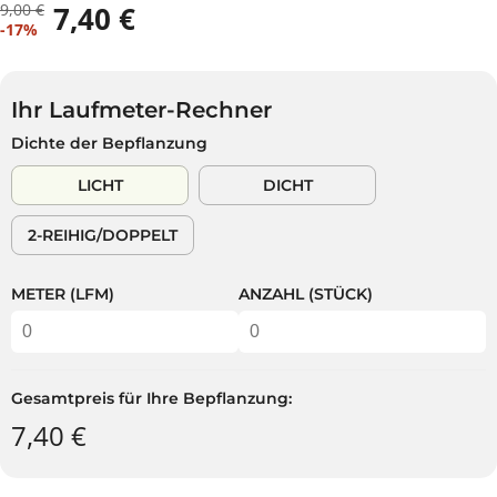
9,00 €
7,40 €
R
D
V
-17%
E
U
E
G
S
R
U
P
K
L
A
Ihr Laufmeter-Rechner
A
Ä
R
Dichte der Bepflanzung
U
R
S
F
E
T
LICHT
DICHT
S
R
P
P
2-REIHIG/DOPPELT
R
R
E
E
I
I
METER (LFM)
ANZAHL (STÜCK)
S
S
Gesamtpreis für Ihre Bepflanzung:
7,40 €