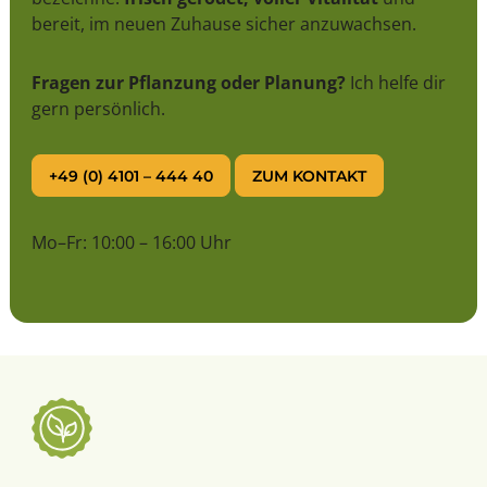
bereit, im neuen Zuhause sicher anzuwachsen.
Fragen zur Pflanzung oder Planung?
Ich helfe dir
gern persönlich.
+49 (0) 4101 – 444 40
ZUM KONTAKT
Mo–Fr: 10:00 – 16:00 Uhr