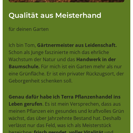
Qualität aus Meisterhand
für deinen Garten
Ich bin Tom,
Gärtnermeister aus Leidenschaft.
Schon als Junge faszinierte mich das ehrliche
Wachstum der Natur und das
Handwerk in der
Baumschule.
Für mich ist ein Garten mehr als nur
eine Grünfläche. Er ist ein privater Rückzugsort, der
Geborgenheit schenken soll.
Genau dafür habe ich Terra Pflanzenhandel ins
Leben gerufen
. Es ist mein Versprechen, dass aus
meinen Pflanzen ein gesundes und kraftvolles Grün
wächst, das über Jahrzehnte Bestand hat. Deshalb
verlässt nur das Feld, was ich als Meisterstück
bezeichne:
frisch gerodet, voller Vitalität
und