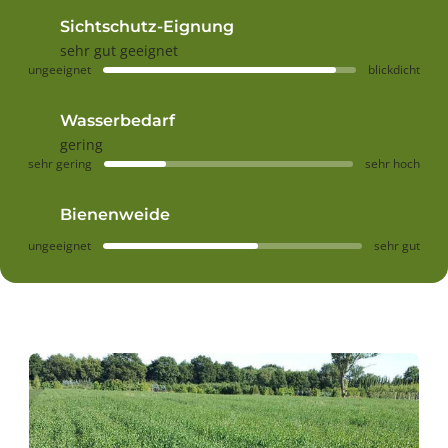
Sichtschutz-Eignung
sehr gut geeignet
ungeeignet
blickdicht
Wasserbedarf
gering
sehr gering
sehr hoch
Bienenweide
ungeeignet
sehr gut