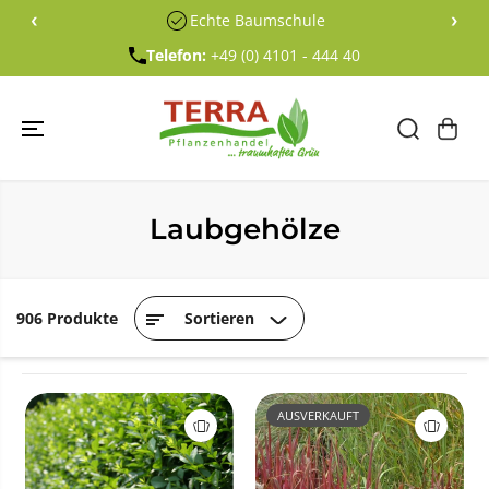
ÜBERSPRING
‹
›
Echte Baumschule
EN SIE ZU
INHALTEN
Telefon:
+49 (0) 4101 - 444 40
Laubgehölze
906 Produkte
Sortieren
AUSVERKAUFT