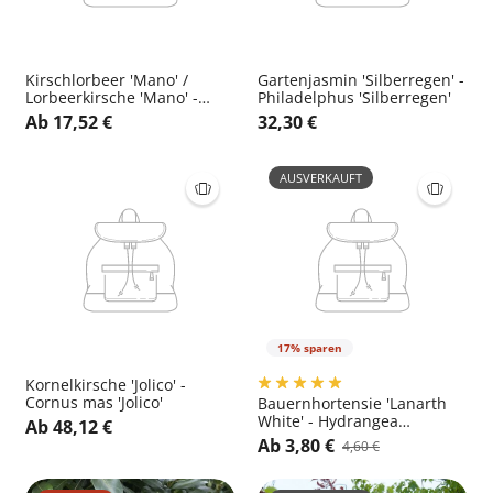
Kirschlorbeer 'Mano' /
Gartenjasmin 'Silberregen' -
Lorbeerkirsche 'Mano' -
Philadelphus 'Silberregen'
Prunus laurocerasus 'Mano'
Ab 17,52 €
32,30 €
AUSVERKAUFT
17% sparen
Kornelkirsche 'Jolico' -
Cornus mas 'Jolico'
Bauernhortensie 'Lanarth
White' - Hydrangea
Ab 48,12 €
macrophylla 'Lanarth White'
Ab 3,80 €
4,60 €