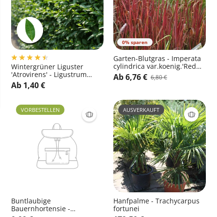
0% sparen
Garten-Blutgras - Imperata
cylindrica var.koenig.'Red
Wintergrüner Liguster
Baron'
'Atrovirens' - Ligustrum
Ab 6,76 €
6,80 €
vulgare 'Atrovirens'
Ab 1,40 €
VORBESTELLEN
AUSVERKAUFT
Buntlaubige
Hanfpalme - Trachycarpus
Bauernhortensie -
fortunei
Hydrangea macrophylla