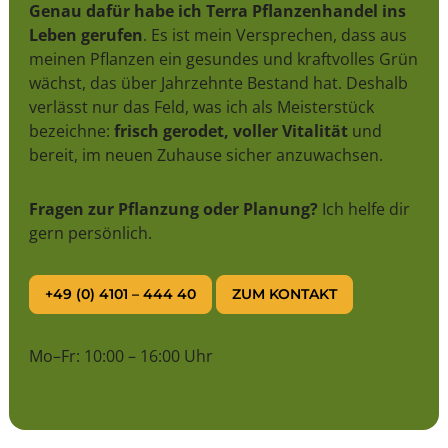
Genau dafür habe ich Terra Pflanzenhandel ins
Leben gerufen
. Es ist mein Versprechen, dass aus
meinen Pflanzen ein gesundes und kraftvolles Grün
wächst, das über Jahrzehnte Bestand hat. Deshalb
verlässt nur das Feld, was ich als Meisterstück
bezeichne:
frisch gerodet, voller Vitalität
und
bereit, im neuen Zuhause sicher anzuwachsen.
Fragen zur Pflanzung oder Planung?
Ich helfe dir
gern persönlich.
+49 (0) 4101 – 444 40
ZUM KONTAKT
Mo–Fr: 10:00 – 16:00 Uhr