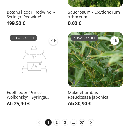
Botan.Flieder 'Redwine' -
Sauerbaum - Oxydendrum
Syringa 'Redwine'
arboreum
199,50 €
0,00 €
AUSVERKAUFT
AUSVERKAUFT
Edelflieder 'Prince
Maketebambus -
Wolkonsky' - Syringa
Pseudosasa japonica
vulg.'Prince Wolkonsky'
Ab 25,90 €
Ab 80,90 €
1
2
3
…
57