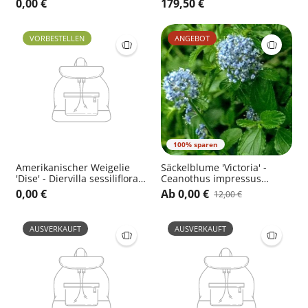
0,00 €
179,50 €
'Tricolor'
VORBESTELLEN
ANGEBOT
100% sparen
Amerikanischer Weigelie
Säckelblume 'Victoria' -
'Dise' - Diervilla sessiliflora
Ceanothus impressus
'Dise'
'Victoria'
0,00 €
Ab 0,00 €
12,00 €
AUSVERKAUFT
AUSVERKAUFT