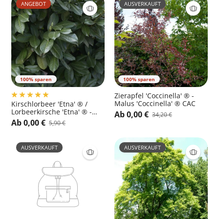
ANGEBOT
AUSVERKAUFT
100% sparen
100% sparen
Zierapfel 'Coccinella' ® -
Malus 'Coccinella' ® CAC
Kirschlorbeer 'Etna' ® /
Lorbeerkirsche 'Etna' ® -
Ab 0,00 €
34,20 €
Prunus laurocerasus 'Etna'
Ab 0,00 €
5,90 €
®
AUSVERKAUFT
AUSVERKAUFT