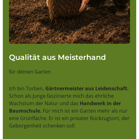
Qualität aus Meisterhand
für deinen Garten
Ich bin Torben,
Gärtnermeister aus Leidenschaft.
Schon als Junge faszinierte mich das ehrliche
Wachstum der Natur und das
Handwerk in der
Baumschule.
Für mich ist ein Garten mehr als nur
eine Grünfläche. Er ist ein privater Rückzugsort, der
Geborgenheit schenken soll.