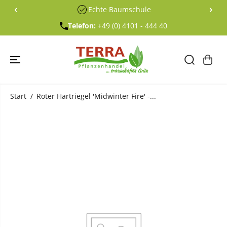
ÜBERSPRING
‹
›
Echte Baumschule
EN SIE ZU
INHALTEN
Telefon:
+49 (0) 4101 - 444 40
Start
Roter Hartriegel 'Midwinter Fire' -...
ÜBERSPRING
EN SIE
PRODUKTINF
ORMATIONE
N