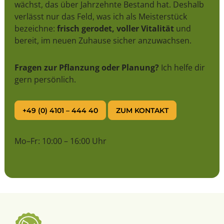
wächst, das über Jahrzehnte Bestand hat. Deshalb
verlässt nur das Feld, was ich als Meisterstück
bezeichne:
frisch gerodet, voller Vitalität
und
bereit, im neuen Zuhause sicher anzuwachsen.
Fragen zur Pflanzung oder Planung?
Ich helfe dir
gern persönlich.
+49 (0) 4101 – 444 40
ZUM KONTAKT
Mo–Fr: 10:00 – 16:00 Uhr