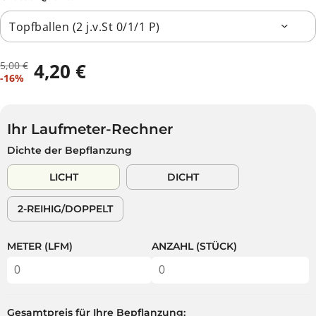
5,00 €
4,20 €
R
D
V
A
-16%
E
U
E
U
G
S
R
S
U
P
K
V
L
A
Ihr Laufmeter-Rechner
A
E
Ä
R
Dichte der Bepflanzung
U
R
R
S
F
K
E
T
LICHT
DICHT
S
A
R
P
U
P
2-REIHIG/DOPPELT
R
F
R
E
T
E
I
I
METER (LFM)
ANZAHL (STÜCK)
S
S
Gesamtpreis für Ihre Bepflanzung: