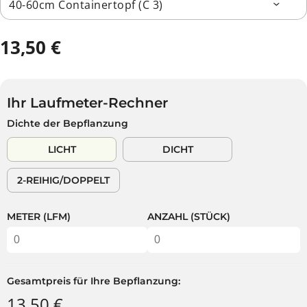
13,50 €
R
E
G
U
Ihr Laufmeter-Rechner
L
Dichte der Bepflanzung
Ä
R
LICHT
DICHT
E
R
2-REIHIG/DOPPELT
P
R
E
METER (LFM)
ANZAHL (STÜCK)
I
S
Gesamtpreis für Ihre Bepflanzung:
13,50 €