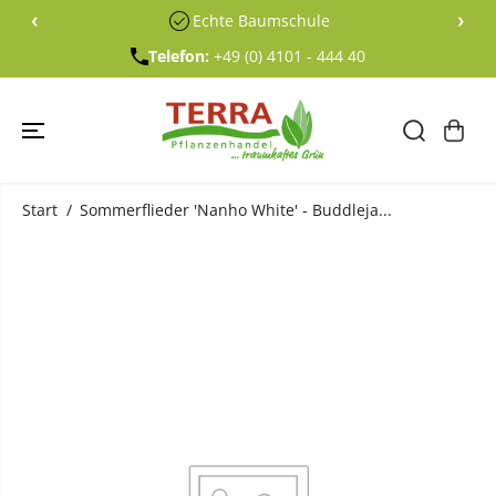
ÜBERSPRING
‹
›
Echte Baumschule
EN SIE ZU
INHALTEN
Telefon:
+49 (0) 4101 - 444 40
Start
Sommerflieder 'Nanho White' - Buddleja...
ÜBERSPRING
EN SIE
PRODUKTINF
ORMATIONE
N