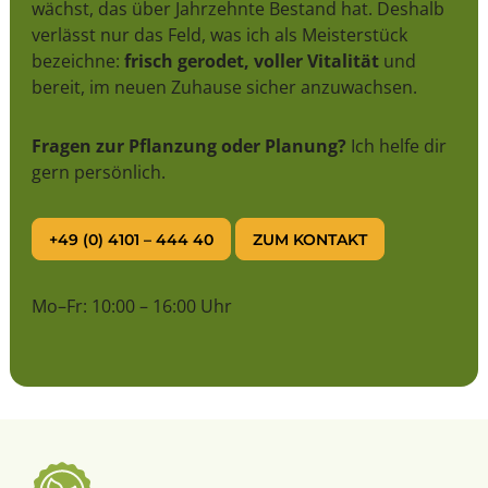
wächst, das über Jahrzehnte Bestand hat. Deshalb
verlässt nur das Feld, was ich als Meisterstück
bezeichne:
frisch gerodet, voller Vitalität
und
bereit, im neuen Zuhause sicher anzuwachsen.
Fragen zur Pflanzung oder Planung?
Ich helfe dir
gern persönlich.
+49 (0) 4101 – 444 40
ZUM KONTAKT
Mo–Fr: 10:00 – 16:00 Uhr