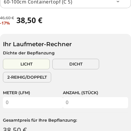
46,60 €
38,50 €
R
D
V
-17%
E
U
E
G
S
R
U
P
K
L
A
Ihr Laufmeter-Rechner
A
Ä
R
Dichte der Bepflanzung
U
R
S
F
E
T
LICHT
DICHT
S
R
P
P
2-REIHIG/DOPPELT
R
R
E
E
I
I
METER (LFM)
ANZAHL (STÜCK)
S
S
Gesamtpreis für Ihre Bepflanzung:
38,50 €