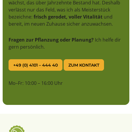
wächst, das über Jahrzehnte Bestand hat. Deshalb
verlässt nur das Feld, was ich als Meisterstück
bezeichne:
frisch gerodet, voller Vitalität
und
bereit, im neuen Zuhause sicher anzuwachsen.
Fragen zur Pflanzung oder Planung?
Ich helfe dir
gern persönlich.
+49 (0) 4101 – 444 40
ZUM KONTAKT
Mo–Fr: 10:00 – 16:00 Uhr