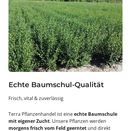
e
l
Z
l
e
e
l
r
l
n
e
u
r
s
n
s
u
&
s
#
s
3
&
9
#
;
3
9
;
Echte Baumschul-Qualität
Frisch, vital & zuverlässig
Terra Pflanzenhandel ist eine
echte Baumschule
mit eigener Zucht
. Unsere Pflanzen werden
morgens frisch vom Feld geerntet
und direkt