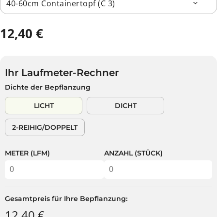
12,40 €
R
E
G
U
Ihr Laufmeter-Rechner
L
Dichte der Bepflanzung
Ä
R
LICHT
DICHT
E
R
2-REIHIG/DOPPELT
P
R
E
METER (LFM)
ANZAHL (STÜCK)
I
S
Gesamtpreis für Ihre Bepflanzung:
12,40 €