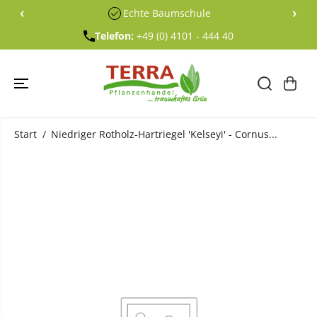
ÜBERSPRING
‹
›
Echte Baumschule
EN SIE ZU
INHALTEN
Telefon:
+49 (0) 4101 - 444 40
Start
Niedriger Rotholz-Hartriegel 'Kelseyi' - Cornus...
ÜBERSPRING
EN SIE
PRODUKTINF
ORMATIONE
N