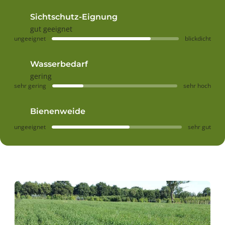
Sichtschutz-Eignung
gut geeignet
ungeeignet
blickdicht
Wasserbedarf
gering
sehr gering
sehr hoch
Bienenweide
ungeeignet
sehr gut