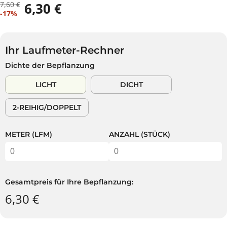
7,60 €
6,30 €
R
D
V
-17%
E
U
E
G
S
R
U
P
K
L
A
Ihr Laufmeter-Rechner
A
Ä
R
Dichte der Bepflanzung
U
R
S
F
E
T
LICHT
DICHT
S
R
P
P
2-REIHIG/DOPPELT
R
R
E
E
I
I
METER (LFM)
ANZAHL (STÜCK)
S
S
Gesamtpreis für Ihre Bepflanzung:
6,30 €