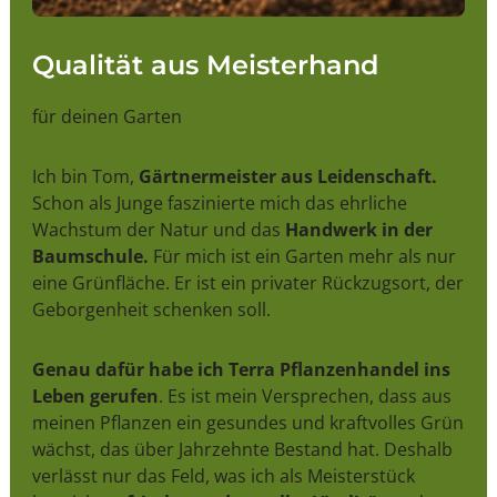
Qualität aus Meisterhand
für deinen Garten
Ich bin Tom,
Gärtnermeister aus Leidenschaft.
Schon als Junge faszinierte mich das ehrliche
Wachstum der Natur und das
Handwerk in der
Baumschule.
Für mich ist ein Garten mehr als nur
eine Grünfläche. Er ist ein privater Rückzugsort, der
Geborgenheit schenken soll.
Genau dafür habe ich Terra Pflanzenhandel ins
Leben gerufen
. Es ist mein Versprechen, dass aus
meinen Pflanzen ein gesundes und kraftvolles Grün
wächst, das über Jahrzehnte Bestand hat. Deshalb
verlässt nur das Feld, was ich als Meisterstück