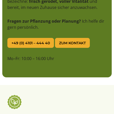
bezeichne:
frisch gerodet, voller Vitalität
und
bereit, im neuen Zuhause sicher anzuwachsen.
Fragen zur Pflanzung oder Planung?
Ich helfe dir
gern persönlich.
+49 (0) 4101 – 444 40
ZUM KONTAKT
Mo–Fr: 10:00 – 16:00 Uhr