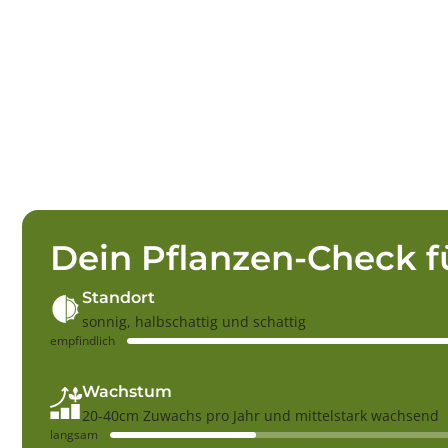
Dein Pflanzen-Check f
Standort
sonnig, halbschattig und schattig
empfindlich
Wachstum
20-40cm Zuwachs pro Jahr und mittelstark wachsend
langsam