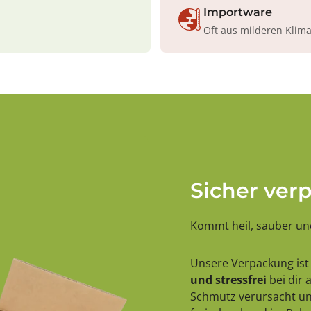
Importware
Oft aus milderen Klim
Sicher ver
Kommt heil, sauber und
Unsere Verpackung ist 
und stressfrei
bei dir
Schmutz verursacht und