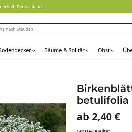
nnerhalb Deutschland
Bodendecker
Bäume & Solitär
Obst
Übe
Birkenblätt
betulifolia
ab 2,40 €
Grösse-Qualität