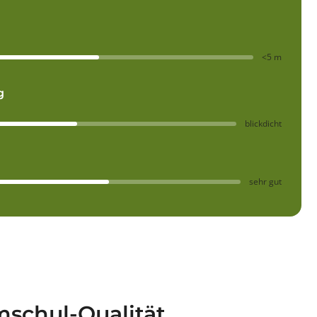
<5 m
g
blickdicht
sehr gut
schul-Qualität