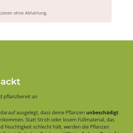
azonen ohne Abhärtung.
packt
 pflanzbereit an
darauf ausgelegt, dass deine Pflanzen
unbeschädigt
 ankommen. Statt Stroh oder losem Füllmaterial, das
 Feuchtigkeit schlecht hält, werden die Pflanzen