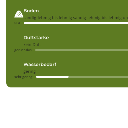
Boden
sandig-lehmig bis lehmig sandig-lehmig bis lehmig u
fest
Duftstärke
kein Duft
geruchslos
Wasserbedarf
gering
sehr gering