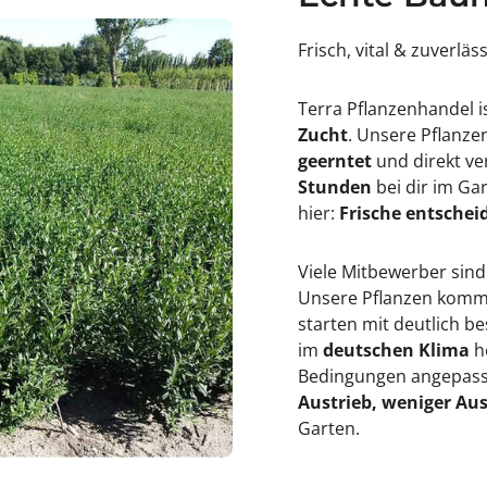
Frisch, vital & zuverläs
Terra Pflanzenhandel i
Zucht
. Unsere Pflanz
geerntet
und direkt ve
Stunden
bei dir im Ga
hier:
Frische entscheid
Viele Mitbewerber sind
Unsere Pflanzen kommen
starten mit deutlich 
im
deutschen Klima
h
Bedingungen angepasst
Austrieb, weniger Aus
Garten.