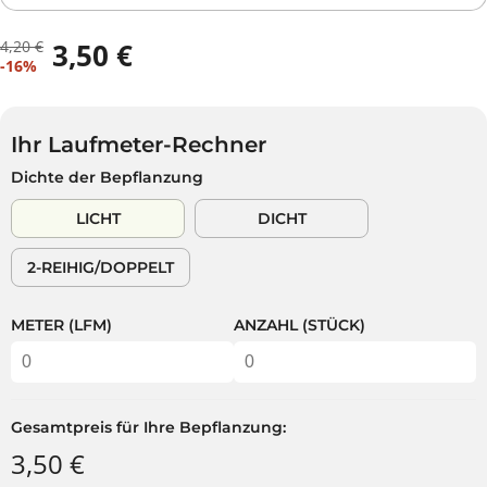
4,20 €
3,50 €
R
D
V
-16%
E
U
E
G
S
R
U
P
K
L
A
Ihr Laufmeter-Rechner
A
Ä
R
Dichte der Bepflanzung
U
R
S
F
E
T
LICHT
DICHT
S
R
P
P
2-REIHIG/DOPPELT
R
R
E
E
I
I
METER (LFM)
ANZAHL (STÜCK)
S
S
Gesamtpreis für Ihre Bepflanzung:
3,50 €