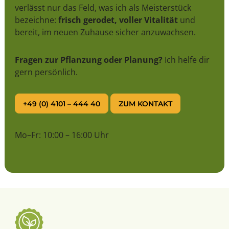
verlässt nur das Feld, was ich als Meisterstück
bezeichne:
frisch gerodet, voller Vitalität
und
bereit, im neuen Zuhause sicher anzuwachsen.
Fragen zur Pflanzung oder Planung?
Ich helfe dir
gern persönlich.
+49 (0) 4101 – 444 40
ZUM KONTAKT
Mo–Fr: 10:00 – 16:00 Uhr