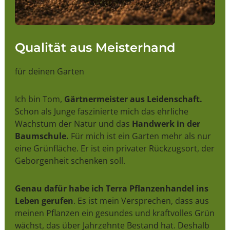
Qualität aus Meisterhand
für deinen Garten
Ich bin Tom,
Gärtnermeister aus Leidenschaft.
Schon als Junge faszinierte mich das ehrliche
Wachstum der Natur und das
Handwerk in der
Baumschule.
Für mich ist ein Garten mehr als nur
eine Grünfläche. Er ist ein privater Rückzugsort, der
Geborgenheit schenken soll.
Genau dafür habe ich Terra Pflanzenhandel ins
Leben gerufen
. Es ist mein Versprechen, dass aus
meinen Pflanzen ein gesundes und kraftvolles Grün
wächst, das über Jahrzehnte Bestand hat. Deshalb