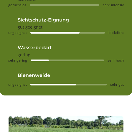
geruchslos
sehr intensiv
Sichtschutz-Eignung
gut geeignet
ungeeignet
blickdicht
Wasserbedarf
gering
sehr gering
sehr hoch
Bienenweide
ungeeignet
sehr gut