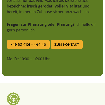
verlässt nur das Feld, was ich als Meisterstück
bezeichne:
frisch gerodet, voller Vitalität
und
bereit, im neuen Zuhause sicher anzuwachsen.
Fragen zur Pflanzung oder Planung?
Ich helfe dir
gern persönlich.
+49 (0) 4101 – 444 40
ZUM KONTAKT
Mo–Fr: 10:00 – 16:00 Uhr