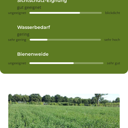
Sichtschutz-Eignung
gut geeignet
ungeeignet
blickdicht
Wasserbedarf
gering
sehr gering
sehr hoch
Bienenweide
ungeeignet
sehr gut