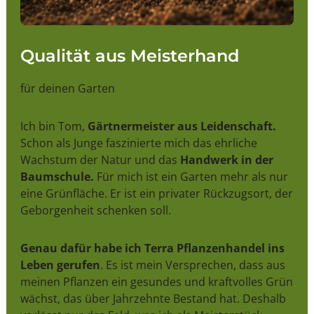
Qualität aus Meisterhand
für deinen Garten
Ich bin Tom,
Gärtnermeister aus Leidenschaft.
Schon als Junge faszinierte mich das ehrliche
Wachstum der Natur und das
Handwerk in der
Baumschule.
Für mich ist ein Garten mehr als nur
eine Grünfläche. Er ist ein privater Rückzugsort, der
Geborgenheit schenken soll.
Genau dafür habe ich Terra Pflanzenhandel ins
Leben gerufen
. Es ist mein Versprechen, dass aus
meinen Pflanzen ein gesundes und kraftvolles Grün
wächst, das über Jahrzehnte Bestand hat. Deshalb