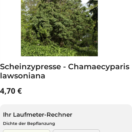
Scheinzypresse - Chamaecyparis
lawsoniana
4,70 €
R
A
E
U
G
S
U
V
Ihr Laufmeter-Rechner
L
E
Dichte der Bepflanzung
Ä
R
R
K