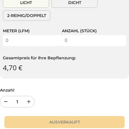
LICHT
DICHT
E
A
R
U
2-REIHIG/DOPPELT
P
F
R
T
E
METER (LFM)
ANZAHL (STÜCK)
I
S
Gesamtpreis für Ihre Bepflanzung:
4,70 €
Anzahl
R
E
e
r
d
h
u
ö
AUSVERKAUFT
z
h
i
e