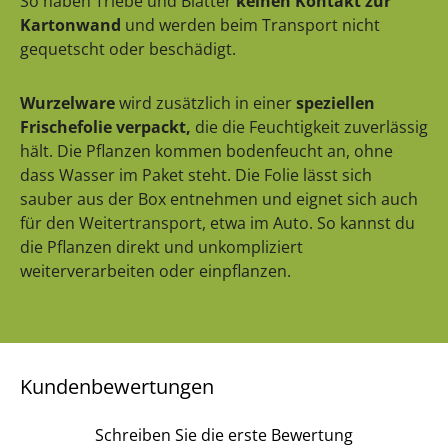
So haben Triebe und Blätter
keinen Kontakt zur
Kartonwand
und werden beim Transport nicht
gequetscht oder beschädigt.
Wurzelware
wird zusätzlich in einer
speziellen
Frischefolie verpackt,
die die Feuchtigkeit zuverlässig
hält. Die Pflanzen kommen bodenfeucht an, ohne
dass Wasser im Paket steht. Die Folie lässt sich
sauber aus der Box entnehmen und eignet sich auch
für den Weitertransport, etwa im Auto. So kannst du
die Pflanzen direkt und unkompliziert
weiterverarbeiten oder einpflanzen.
Kundenbewertungen
Schreiben Sie die erste Bewertung