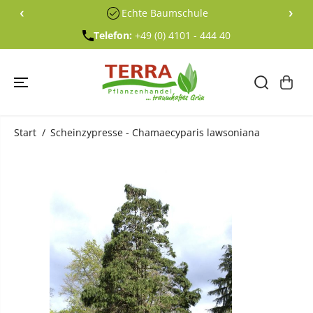
ÜBERSPRING
‹
›
Echte Baumschule
EN SIE ZU
INHALTEN
Telefon:
+49 (0) 4101 - 444 40
Start
Scheinzypresse - Chamaecyparis lawsoniana
ÜBERSPRING
EN SIE
PRODUKTINF
ORMATIONE
N