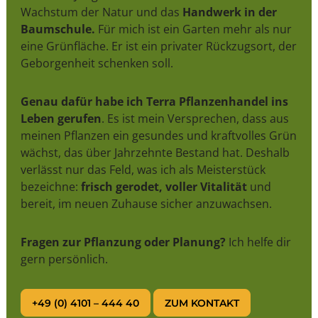
Wachstum der Natur und das
Handwerk in der
Baumschule.
Für mich ist ein Garten mehr als nur
eine Grünfläche. Er ist ein privater Rückzugsort, der
Geborgenheit schenken soll.
Genau dafür habe ich Terra Pflanzenhandel ins
Leben gerufen
. Es ist mein Versprechen, dass aus
meinen Pflanzen ein gesundes und kraftvolles Grün
wächst, das über Jahrzehnte Bestand hat. Deshalb
verlässt nur das Feld, was ich als Meisterstück
bezeichne:
frisch gerodet, voller Vitalität
und
bereit, im neuen Zuhause sicher anzuwachsen.
Fragen zur Pflanzung oder Planung?
Ich helfe dir
gern persönlich.
+49 (0) 4101 – 444 40
ZUM KONTAKT