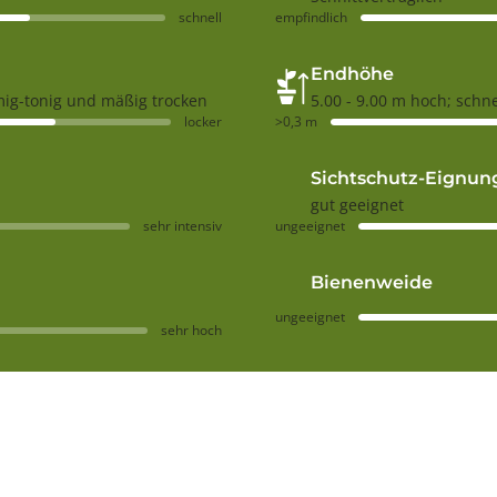
s
3
schnell
empfindlich
&
9
#
;
3
-
Endhöhe
9
C
mig-tonig und mäßig trocken
;
5.00 - 9.00 m hoch; schn
l
-
e
locker
>0,3 m
C
m
l
a
e
t
Sichtschutz-Eignun
m
i
gut geeignet
a
s
t
m
sehr intensiv
ungeeignet
i
o
s
n
m
t
Bienenweide
o
a
n
n
ungeeignet
sehr hoch
t
a
a
&
n
#
a
3
&
9
#
;
3
R
9
u
;
b
R
e