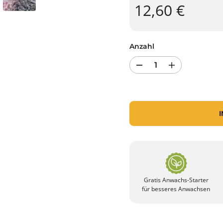
12,60 €
Anzahl
R
E
e
r
d
h
u
ö
z
h
i
e
e
n
r
S
e
i
n
e
S
d
i
i
e
e
d
A
i
Gratis Anwachs-Starter
n
e
z
für besseres Anwachsen
A
a
n
h
z
l
a
v