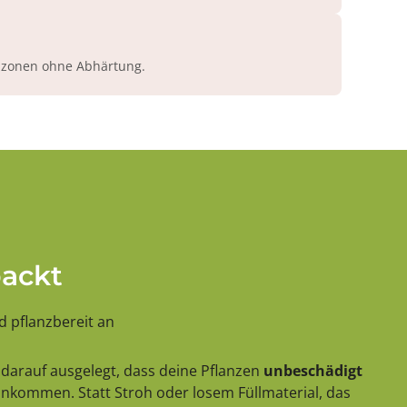
azonen ohne Abhärtung.
packt
 pflanzbereit an
darauf ausgelegt, dass deine Pflanzen
unbeschädigt
 ankommen. Statt Stroh oder losem Füllmaterial, das