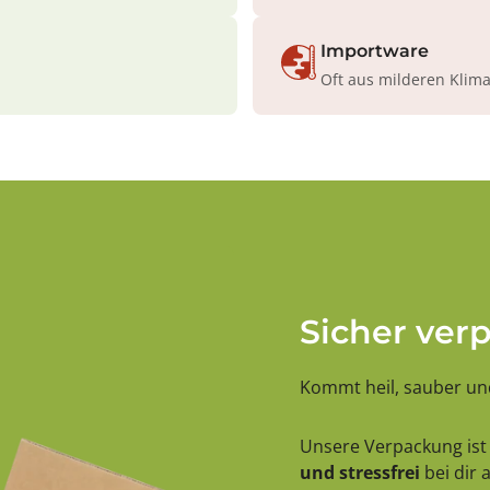
Importware
Oft aus milderen Klim
Sicher ver
Kommt heil, sauber und
Unsere Verpackung ist 
und stressfrei
bei dir