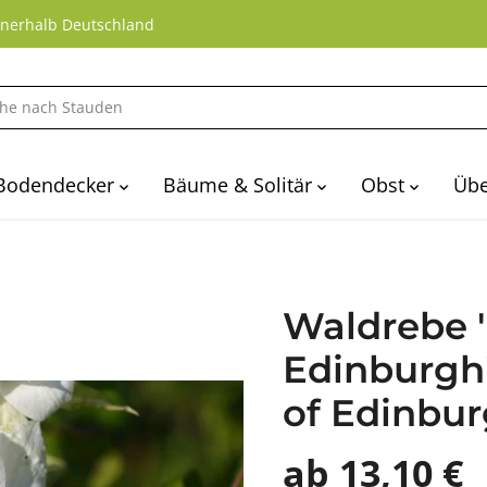
nnerhalb Deutschland
Bodendecker
Bäume & Solitär
Obst
Übe
Waldrebe 
Edinburgh'
of Edinbur
ab 13,10 €