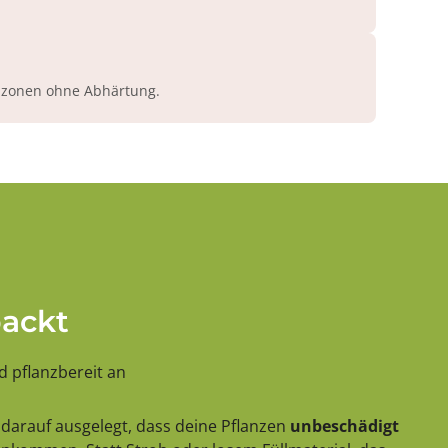
azonen ohne Abhärtung.
packt
 pflanzbereit an
darauf ausgelegt, dass deine Pflanzen
unbeschädigt