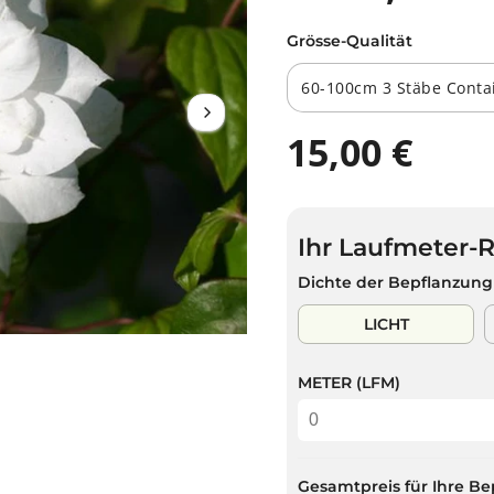
Grösse-Qualität
15,00 €
R
E
G
U
Ihr Laufmeter-
L
Ä
Dichte der Bepflanzung
R
E
LICHT
R
P
METER (LFM)
R
E
I
S
Gesamtpreis für Ihre Be