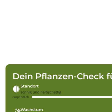
Dein Pflanzen-Check f
Standort
sonnig und halbschattig
empfindlich
Wachstum