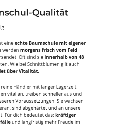
schul-Qualität
sig
st eine
echte Baumschule mit eigener
en werden
morgens frisch vom Feld
rsendet. Oft sind sie
innerhalb von 48
rten. Wie bei Schnittblumen gilt auch
et über Vitalität.
 reine Händler mit langer Lagerzeit.
 vital an, treiben schneller aus und
besseren Voraussetzungen. Sie wachsen
eran, sind abgehärtet und an unsere
. Für dich bedeutet das:
kräftiger
fälle
und langfristig mehr Freude im