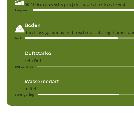
60-100cm Zuwachs pro Jahr und schnellwachsend
langsam
Boden
durchlässig, humos und frisch durchlässig, humos und
fest
Duftstärke
kein Duft
geruchslos
Wasserbedarf
mittel
sehr gering