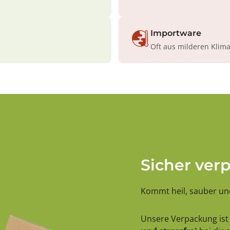
Importware
Oft aus milderen Klim
Sicher ver
Kommt heil, sauber und
Unsere Verpackung ist 