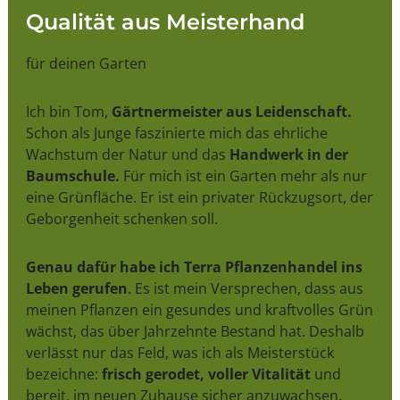
Qualität aus Meisterhand
für deinen Garten
Ich bin Tom,
Gärtnermeister aus Leidenschaft.
Schon als Junge faszinierte mich das ehrliche
Wachstum der Natur und das
Handwerk in der
Baumschule.
Für mich ist ein Garten mehr als nur
eine Grünfläche. Er ist ein privater Rückzugsort, der
Geborgenheit schenken soll.
Genau dafür habe ich Terra Pflanzenhandel ins
Leben gerufen
. Es ist mein Versprechen, dass aus
meinen Pflanzen ein gesundes und kraftvolles Grün
wächst, das über Jahrzehnte Bestand hat. Deshalb
verlässt nur das Feld, was ich als Meisterstück
bezeichne:
frisch gerodet, voller Vitalität
und
bereit, im neuen Zuhause sicher anzuwachsen.