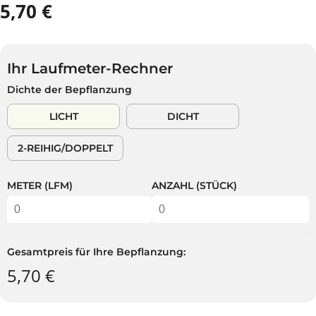
5,70 €
R
A
E
U
G
S
U
V
Ihr Laufmeter-Rechner
L
E
Dichte der Bepflanzung
Ä
R
R
K
LICHT
DICHT
E
A
R
U
2-REIHIG/DOPPELT
P
F
R
T
E
METER (LFM)
ANZAHL (STÜCK)
I
S
Gesamtpreis für Ihre Bepflanzung:
5,70 €