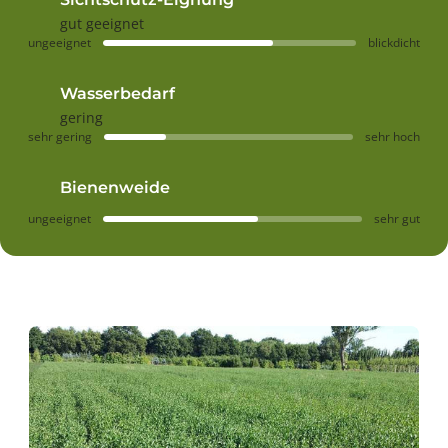
gut geeignet
ungeeignet
blickdicht
Wasserbedarf
gering
sehr gering
sehr hoch
Bienenweide
ungeeignet
sehr gut