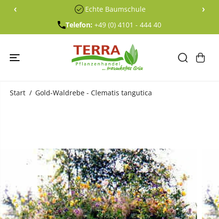
ÜBERSPRING
‹
›
Echte Baumschule
EN SIE ZU
INHALTEN
Telefon:
+49 (0) 4101 - 444 40
Start
Gold-Waldrebe - Clematis tangutica
ÜBERSPRING
EN SIE
PRODUKTINF
ORMATIONE
N