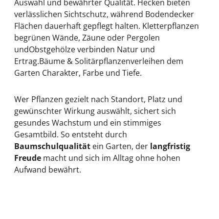
Auswahl und bewährter Qualität.
Hecken
bieten
Blutbuchen Hecken
(die auch zur Gattung der
verlässlichen Sichtschutz, während
Bodendecker
Rotbuche gehört!).
Rotbuchen behalten das Laub
Flächen dauerhaft gepflegt halten.
Kletterpflanzen
auch im Winter –
allerdings ist dies dann getrocknet
begrünen Wände, Zäune oder Pergolen
am Stamm also nicht mehr grün, sondern
und
Obstgehölze
verbinden Natur und
kupferfarben.
Hierdurch hat die Pflanze auch den
Ertrag.
Bäume & Solitärpflanzen
verleihen dem
Namen „Rotbuche“ bekommen, obwohl das
Sommerlaub grün ist. Die Blutbuche als
Garten Charakter, Farbe und Tiefe.
Heckenpflanze hat im Sommer rotes Laub und im
Winter die Kupferfärbung.
Wer Pflanzen gezielt nach Standort, Platz und
gewünschter Wirkung auswählt, sichert sich
gesundes Wachstum und ein stimmiges
Gesamtbild. So entsteht durch
Baumschulqualität
ein Garten, der
langfristig
Freude
macht und sich im Alltag ohne hohen
Aufwand bewährt.