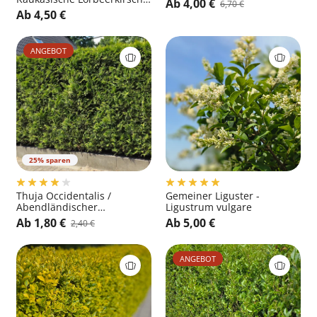
Ab 4,00 €
6,70 €
- Prunus laurocerasus
Ab 4,50 €
'Caucasica'
ANGEBOT
25% sparen
Thuja Occidentalis /
Gemeiner Liguster -
Abendländischer
Ligustrum vulgare
Lebensbaum - Thuja
Ab 1,80 €
Ab 5,00 €
2,40 €
occidentalis
ANGEBOT