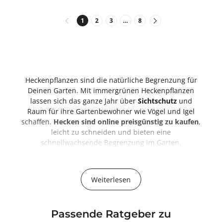
1
2
3
…
8
Heckenpflanzen sind die natürliche Begrenzung für
Deinen Garten. Mit immergrünen Heckenpflanzen
lassen sich das ganze Jahr über
Sichtschutz
und
Raum für ihre Gartenbewohner wie Vögel und Igel
schaffen.
Hecken sind online preisgünstig zu kaufen
,
leicht zu schneiden und bieten eine
schnellwachsende Begrenzung im Garten.
Heckenpflanzen: Vielseitige Grüne Begrenzung für
Ihren Garten
Weiterlesen
Heckenpflanzen sind eine äußerst vielseitige
Bereicherung für jeden Garten. Neben ihrer
ästhetischen Funktion als grüner Rahmen bieten sie
Passende Ratgeber zu
eine Fülle von Vorteilen, die von Sichtschutz über