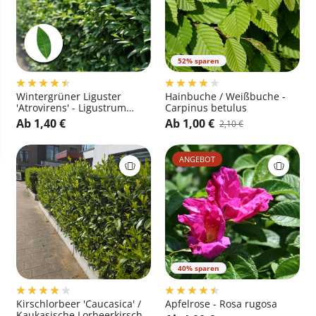
52% sparen
Wintergrüner Liguster
Hainbuche / Weißbuche -
'Atrovirens' - Ligustrum
Carpinus betulus
vulgare 'Atrovirens'
Ab 1,40 €
Ab 1,00 €
2,10 €
ANGEBOT
40% sparen
Kirschlorbeer 'Caucasica' /
Apfelrose - Rosa rugosa
Kaukasische Lorbeerkirsche