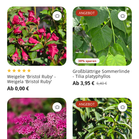
ANGEBOT
38% sparen
Großblättrige Sommerlinde
- Tilia platyphyllos
Weigelie 'Bristol Ruby' -
Weigela 'Bristol Ruby'
Ab 3,95 €
6,40 €
Ab 0,00 €
ANGEBOT