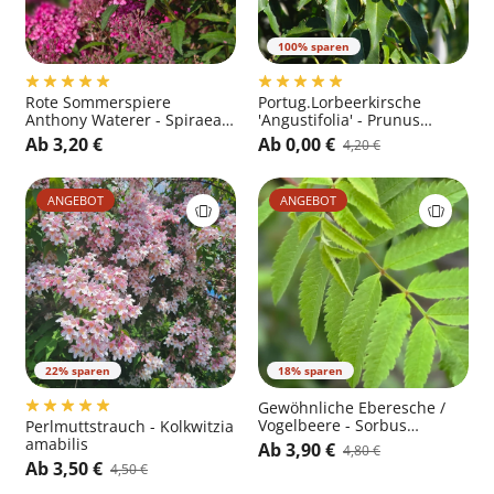
100% sparen
Rote Sommerspiere
Portug.Lorbeerkirsche
Anthony Waterer - Spiraea
'Angustifolia' - Prunus
japonica 'Anthony Waterer'
lusitanica 'Angustifolia'
Ab 3,20 €
Ab 0,00 €
4,20 €
ANGEBOT
ANGEBOT
22% sparen
18% sparen
Gewöhnliche Eberesche /
Vogelbeere - Sorbus
Perlmuttstrauch - Kolkwitzia
aucuparia
amabilis
Ab 3,90 €
4,80 €
Ab 3,50 €
4,50 €