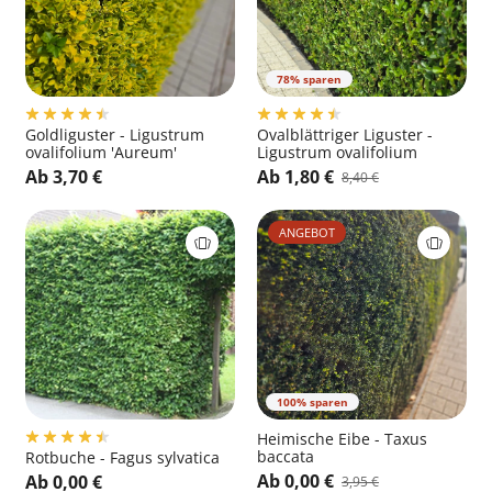
78% sparen
Goldliguster - Ligustrum
Ovalblättriger Liguster -
ovalifolium 'Aureum'
Ligustrum ovalifolium
Ab 3,70 €
Ab 1,80 €
8,40 €
ANGEBOT
100% sparen
Heimische Eibe - Taxus
baccata
Rotbuche - Fagus sylvatica
Ab 0,00 €
Ab 0,00 €
3,95 €