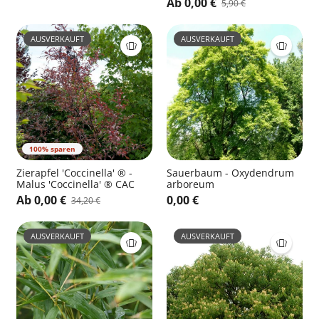
Ab 0,00 €
5,90 €
®
AUSVERKAUFT
AUSVERKAUFT
100% sparen
Zierapfel 'Coccinella' ® -
Sauerbaum - Oxydendrum
Malus 'Coccinella' ® CAC
arboreum
Ab 0,00 €
0,00 €
34,20 €
AUSVERKAUFT
AUSVERKAUFT