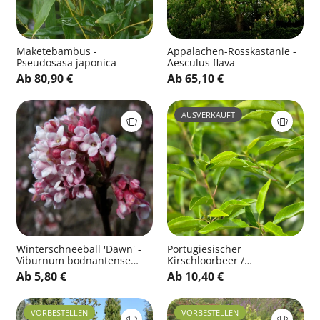
Maketebambus -
Appalachen-Rosskastanie -
Pseudosasa japonica
Aesculus flava
Ab 80,90 €
Ab 65,10 €
AUSVERKAUFT
Winterschneeball 'Dawn' -
Portugiesischer
Viburnum bodnantense
Kirschloorbeer /
'Dawn'
Portugiesische
Ab 5,80 €
Ab 10,40 €
Lorbeerkirsche - Prunus
lusitanica
VORBESTELLEN
VORBESTELLEN