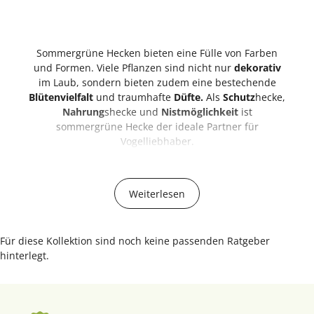
Sommergrüne Hecken bieten eine Fülle von Farben
und Formen. Viele Pflanzen sind nicht nur
dekorativ
im Laub, sondern bieten zudem eine bestechende
Blütenvielfalt
und traumhafte
Düfte.
Als
Schutz
hecke,
Nahrung
shecke und
Nistmöglichkeit
ist
sommergrüne Hecke der ideale Partner für
Vogelliebhaber.
Sommergrüne Heckenpflanzen sind natürlich schöne
Strukturelemente für
Beet- und Wegeinfassungen,
die
Weiterlesen
Haus, Garten und Terrasse nicht nur als Zierwerk
dienen, sondern ebenso vor Einflüssen durch
Wind,
Lärm
und
unerwünschten Blicken
schützen.
Für diese Kollektion sind noch keine passenden Ratgeber
hinterlegt.
Sommergrüne Hecken in
versch. Farben & Formen ❀
Sommergrüne Hecken als Ruheraum für Vögel und
Igel