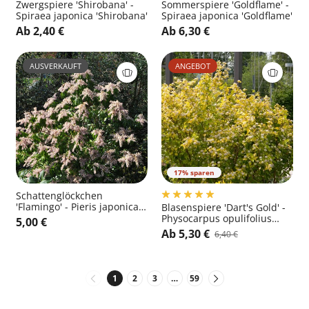
Zwergspiere 'Shirobana' -
Sommerspiere 'Goldflame' -
Spiraea japonica 'Shirobana'
Spiraea japonica 'Goldflame'
Ab 2,40 €
Ab 6,30 €
AUSVERKAUFT
ANGEBOT
17% sparen
Schattenglöckchen
'Flamingo' - Pieris japonica
Blasenspiere 'Dart's Gold' -
'Flamingo'
Physocarpus opulifolius
5,00 €
'Dart's Gold'
Ab 5,30 €
6,40 €
1
2
3
…
59