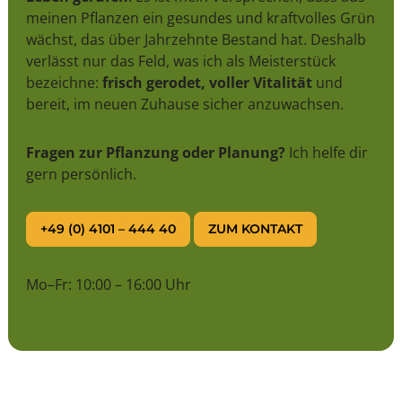
meinen Pflanzen ein gesundes und kraftvolles Grün
wächst, das über Jahrzehnte Bestand hat. Deshalb
verlässt nur das Feld, was ich als Meisterstück
bezeichne:
frisch gerodet, voller Vitalität
und
bereit, im neuen Zuhause sicher anzuwachsen.
Fragen zur Pflanzung oder Planung?
Ich helfe dir
gern persönlich.
+49 (0) 4101 – 444 40
ZUM KONTAKT
Mo–Fr: 10:00 – 16:00 Uhr