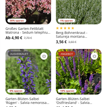
36% sparen
1% sparen
Großes Garten-Fettblatt
Matrona - Sedum telephium
Berg-Bohnenkraut -
'Matrona'
Satureja montana
Ab 4,90 €
7,70 €
ssp.montana
3,56 €
3,60 €
AUSVERKAUFT
ANGEBOT
0% sparen
19% sparen
Garten-Blüten-Salbei
Garten-Blüten-Salbei
'Rügen' - Salvia nemorosa
'Ostfriesland' - Salvia
'Rügen'
nemorosa 'Ostfriesland'