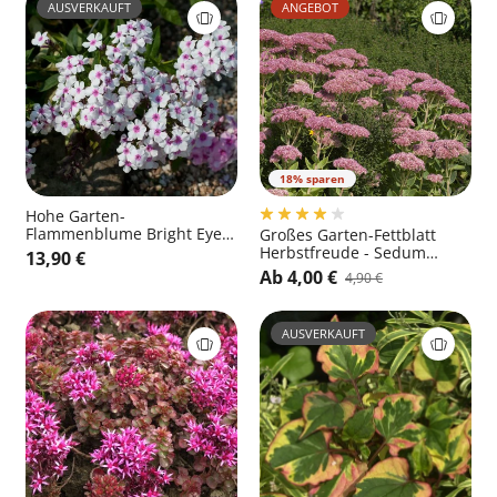
AUSVERKAUFT
ANGEBOT
18% sparen
Hohe Garten-
Flammenblume Bright Eyes
Großes Garten-Fettblatt
- Phlox paniculata 'Bright
Herbstfreude - Sedum
13,90 €
Eyes'
telephium 'Herbstfreude'
Ab 4,00 €
4,90 €
AUSVERKAUFT