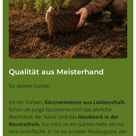
Qualität aus Meisterhand
für deinen Garten
Ich bin Torben,
Gärtnermeister aus Leidenschaft.
Schon als Junge faszinierte mich das ehrliche
Wachstum der Natur und das
Handwerk in der
Baumschule.
Für mich ist ein Garten mehr als nur
eine Grünfläche. Er ist ein privater Rückzugsort, der