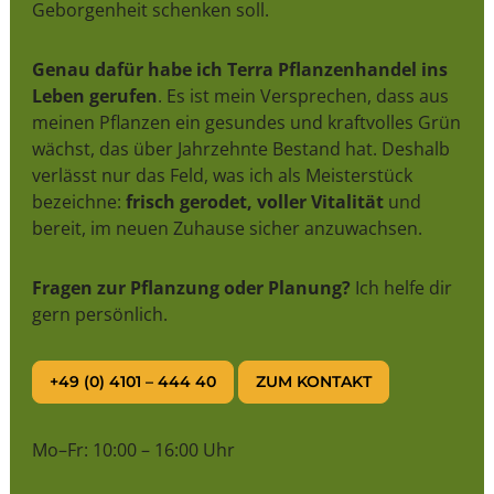
Geborgenheit schenken soll.
Genau dafür habe ich Terra Pflanzenhandel ins
Leben gerufen
. Es ist mein Versprechen, dass aus
meinen Pflanzen ein gesundes und kraftvolles Grün
wächst, das über Jahrzehnte Bestand hat. Deshalb
verlässt nur das Feld, was ich als Meisterstück
bezeichne:
frisch gerodet, voller Vitalität
und
bereit, im neuen Zuhause sicher anzuwachsen.
Fragen zur Pflanzung oder Planung?
Ich helfe dir
gern persönlich.
+49 (0) 4101 – 444 40
ZUM KONTAKT
Mo–Fr: 10:00 – 16:00 Uhr