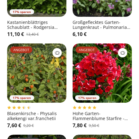
17% sparen
Kastanienblättriges
Großgeflecktes Garten-
Schaublatt - Rodgersia
Lungenkraut - Pulmonaria
aesculifolia
saccharata 'Mrs Moon'
11,10 €
6,10 €
13,40 €
ANGEBOT
ANGEBOT
17% sparen
17% sparen
Blasenkirsche - Physalis
Hohe Garten-
alkekengi var.franchetii
Flammenblume Starfire -
Phlox paniculata 'Starfire'
7,60 €
7,80 €
9,20 €
9,50 €