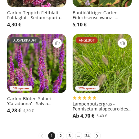
Garten-Teppich-Fettblatt
Buntblättriger Garten-
Fuldaglut - Sedum spurium
Eidechsenschwanz -
'Fuldaglut'
Houttuynia cordata
4,30 €
5,10 €
'Chameleon'
AUSVERKAUFT
ANGEBOT
0% sparen
12% sparen
Garten-Blüten-Salbei
'Caradonna' - Salvia
Lampenputzergras -
nemorosa 'Caradonna'
Pennisetum alopecuroides
4,28 €
4,30 €
'Hameln'
Ab 4,70 €
5,40 €
1
2
3
…
34