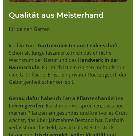
Qualität aus Meisterhand
für deinen Garten
Ich bin Tom,
Gärtnermeister aus Leidenschaft.
Schon als Junge faszinierte mich das ehrliche
Wachstum der Natur und das
Handwerk in der
Baumschule.
Für mich ist ein Garten mehr als nur
eine Grünfläche. Er ist ein privater Rückzugsort, der
Geborgenheit schenken soll.
Genau dafür habe ich Terra Pflanzenhandel ins
Leben gerufen
. Es ist mein Versprechen, dass aus
meinen Pflanzen ein gesundes und kraftvolles Grün
wächst, das über Jahrzehnte Bestand hat. Deshalb
verlässt nur das Feld, was ich als Meisterstück
bezeichne:
frisch gerodet, voller Vitalität
und