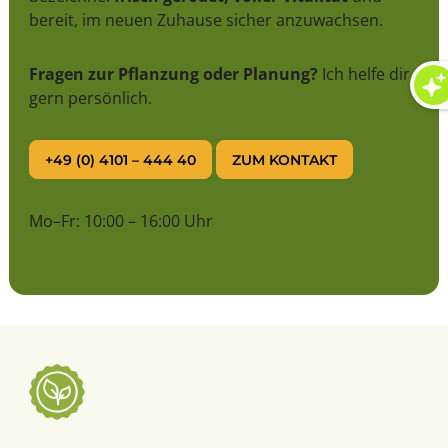
bereit, im neuen Zuhause sicher anzuwachsen.
Fragen zur Pflanzung oder Planung?
Ich helfe dir
gern persönlich.
+49 (0) 4101 – 444 40
ZUM KONTAKT
Mo–Fr: 10:00 – 16:00 Uhr