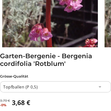
Garten-Bergenie - Bergenia
cordifolia 'Rotblum'
Grösse-Qualität
3,70 €
3,68 €
R
D
V
A
-0%
E
U
E
U