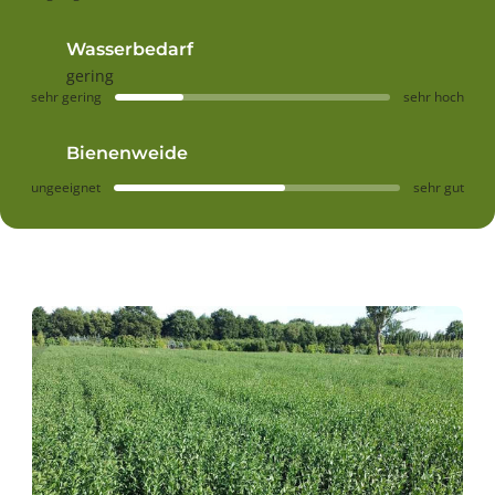
Wasserbedarf
gering
sehr gering
sehr hoch
Bienenweide
ungeeignet
sehr gut