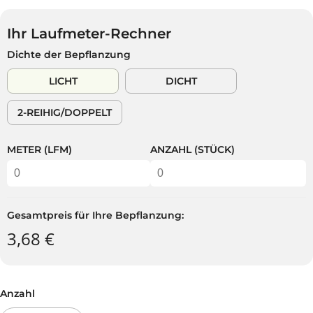
G
S
R
S
U
P
K
V
L
A
Ihr Laufmeter-Rechner
A
E
Ä
R
Dichte der Bepflanzung
U
R
R
S
F
K
E
T
LICHT
DICHT
S
A
R
P
U
P
2-REIHIG/DOPPELT
R
F
R
E
T
E
I
I
METER (LFM)
ANZAHL (STÜCK)
S
S
Gesamtpreis für Ihre Bepflanzung:
3,68 €
Anzahl