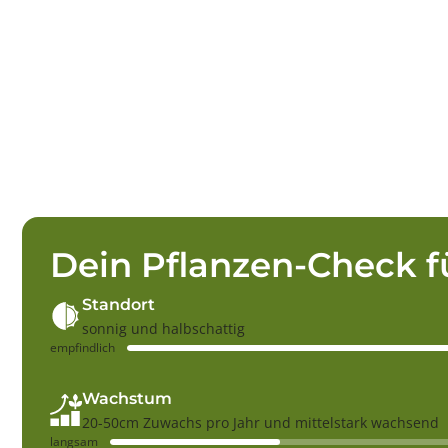
Dein Pflanzen-Check f
Standort
sonnig und halbschattig
empfindlich
Wachstum
20-50cm Zuwachs pro Jahr und mittelstark wachsend
langsam