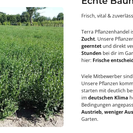
Echte Baum
n
p
i
s
r
&
Frisch, vital & zuverläs
p
#
s
3
&
9
Terra Pflanzenhandel i
#
;
3
®
Zucht
. Unsere Pflanz
9
B
geerntet
und direkt ve
;
D
®
R
Stunden
bei dir im Ga
B
hier:
Frische entscheid
D
R
Viele Mitbewerber sind
Unsere Pflanzen kommen
starten mit deutlich 
im
deutschen Klima
h
Bedingungen angepasst
Austrieb, weniger Aus
Garten.