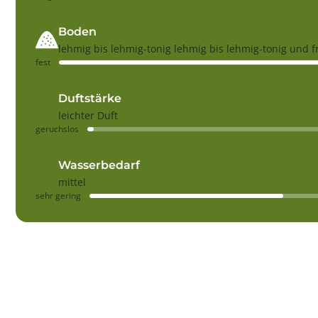
Boden
lehmig bis lehmig-tonig lehmig bis lehmig-tonig und f
fest
Duftstärke
leichter Duft
geruchslos
Wasserbedarf
mittel
sehr gering