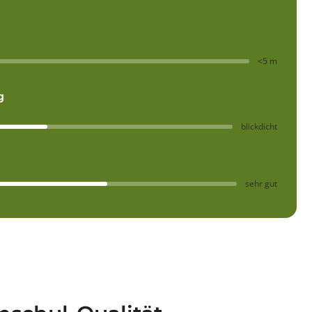
<5 m
g
blickdicht
sehr gut