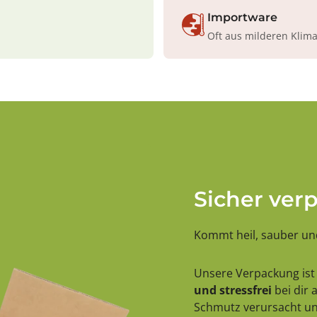
Importware
Oft aus milderen Klim
Sicher ver
Kommt heil, sauber und
Unsere Verpackung ist 
und stressfrei
bei dir
Schmutz verursacht und