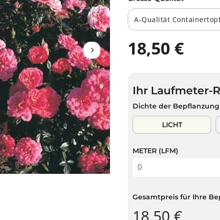
18,50 €
R
E
G
U
Ihr Laufmeter-
L
Ä
Dichte der Bepflanzung
R
E
LICHT
R
P
METER (LFM)
R
E
I
S
Gesamtpreis für Ihre Be
18,50 €