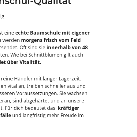
schul-Qualität
sig
st eine
echte Baumschule mit eigener
en werden
morgens frisch vom Feld
rsendet. Oft sind sie
innerhalb von 48
rten. Wie bei Schnittblumen gilt auch
et über Vitalität.
 reine Händler mit langer Lagerzeit.
 vital an, treiben schneller aus und
besseren Voraussetzungen. Sie wachsen
eran, sind abgehärtet und an unsere
. Für dich bedeutet das:
kräftiger
fälle
und langfristig mehr Freude im