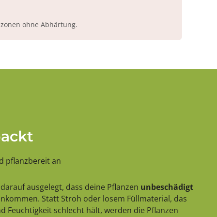
azonen ohne Abhärtung.
packt
 pflanzbereit an
darauf ausgelegt, dass deine Pflanzen
unbeschädigt
 ankommen. Statt Stroh oder losem Füllmaterial, das
 Feuchtigkeit schlecht hält, werden die Pflanzen