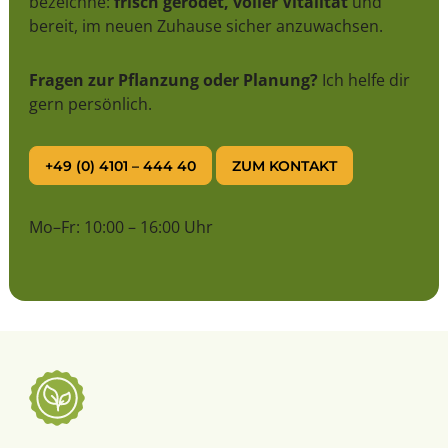
bezeichne:
frisch gerodet, voller Vitalität
und
bereit, im neuen Zuhause sicher anzuwachsen.
Fragen zur Pflanzung oder Planung?
Ich helfe dir
gern persönlich.
+49 (0) 4101 – 444 40
ZUM KONTAKT
Mo–Fr: 10:00 – 16:00 Uhr