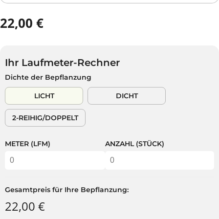
22,00 €
R
A
E
U
G
S
U
V
Ihr Laufmeter-Rechner
L
E
Dichte der Bepflanzung
Ä
R
R
K
LICHT
DICHT
E
A
R
U
2-REIHIG/DOPPELT
P
F
R
T
E
METER (LFM)
ANZAHL (STÜCK)
I
S
Gesamtpreis für Ihre Bepflanzung:
22,00 €