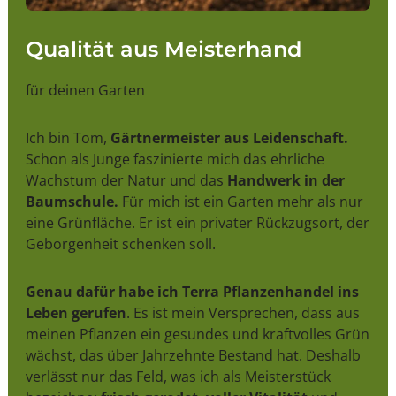
Qualität aus Meisterhand
für deinen Garten
Ich bin Tom,
Gärtnermeister aus Leidenschaft.
Schon als Junge faszinierte mich das ehrliche
Wachstum der Natur und das
Handwerk in der
Baumschule.
Für mich ist ein Garten mehr als nur
eine Grünfläche. Er ist ein privater Rückzugsort, der
Geborgenheit schenken soll.
Genau dafür habe ich Terra Pflanzenhandel ins
Leben gerufen
. Es ist mein Versprechen, dass aus
meinen Pflanzen ein gesundes und kraftvolles Grün
wächst, das über Jahrzehnte Bestand hat. Deshalb
verlässt nur das Feld, was ich als Meisterstück