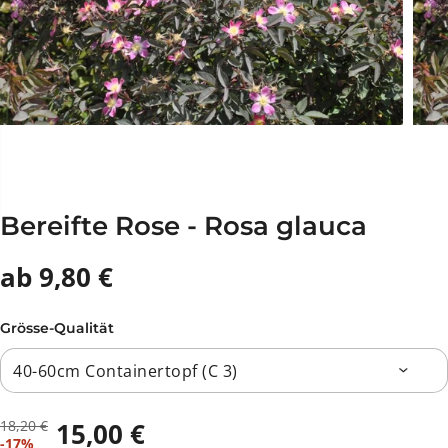
Bereifte Rose - Rosa glauca
ab 9,80 €
Grösse-Qualität
18,20 €
15,00 €
R
D
V
-17%