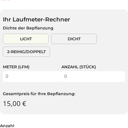
E
U
E
G
S
R
U
P
K
L
A
Ihr Laufmeter-Rechner
A
Ä
R
Dichte der Bepflanzung
U
R
S
F
E
T
LICHT
DICHT
S
R
P
P
2-REIHIG/DOPPELT
R
R
E
E
I
I
METER (LFM)
ANZAHL (STÜCK)
S
S
Gesamtpreis für Ihre Bepflanzung:
15,00 €
Anzahl