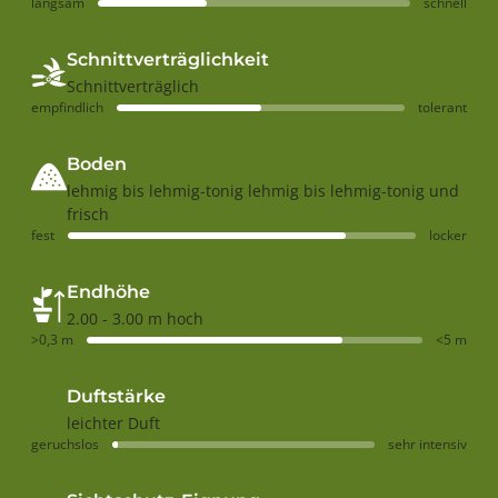
langsam
schnell
Schnittverträglichkeit
Schnittverträglich
empfindlich
tolerant
Boden
lehmig bis lehmig-tonig lehmig bis lehmig-tonig und
frisch
fest
locker
Endhöhe
2.00 - 3.00 m hoch
>0,3 m
<5 m
Duftstärke
leichter Duft
geruchslos
sehr intensiv