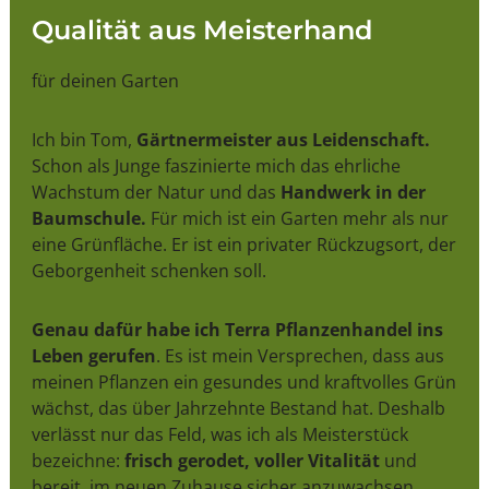
Qualität aus Meisterhand
für deinen Garten
Ich bin Tom,
Gärtnermeister aus Leidenschaft.
Schon als Junge faszinierte mich das ehrliche
Wachstum der Natur und das
Handwerk in der
Baumschule.
Für mich ist ein Garten mehr als nur
eine Grünfläche. Er ist ein privater Rückzugsort, der
Geborgenheit schenken soll.
Genau dafür habe ich Terra Pflanzenhandel ins
Leben gerufen
. Es ist mein Versprechen, dass aus
meinen Pflanzen ein gesundes und kraftvolles Grün
wächst, das über Jahrzehnte Bestand hat. Deshalb
verlässt nur das Feld, was ich als Meisterstück
bezeichne:
frisch gerodet, voller Vitalität
und
bereit, im neuen Zuhause sicher anzuwachsen.