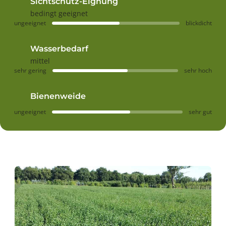
Sichtschutz-Eignung
bedingt geeignet
ungeeignet
blickdicht
Wasserbedarf
mittel
sehr gering
sehr hoch
Bienenweide
ungeeignet
sehr gut