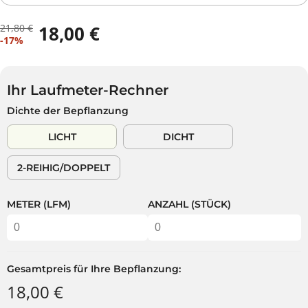
21,80 €
18,00 €
R
D
V
-17%
E
U
E
G
S
R
U
P
K
L
A
Ihr Laufmeter-Rechner
A
Ä
R
Dichte der Bepflanzung
U
R
S
F
E
T
LICHT
DICHT
S
R
P
P
2-REIHIG/DOPPELT
R
R
E
E
I
I
METER (LFM)
ANZAHL (STÜCK)
S
S
Gesamtpreis für Ihre Bepflanzung:
18,00 €