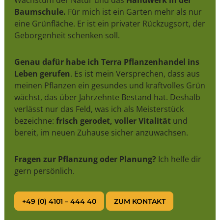
Wachstum der Natur und das
Handwerk in der
Baumschule.
Für mich ist ein Garten mehr als nur
eine Grünfläche. Er ist ein privater Rückzugsort, der
Geborgenheit schenken soll.
Genau dafür habe ich Terra Pflanzenhandel ins
Leben gerufen
. Es ist mein Versprechen, dass aus
meinen Pflanzen ein gesundes und kraftvolles Grün
wächst, das über Jahrzehnte Bestand hat. Deshalb
verlässt nur das Feld, was ich als Meisterstück
bezeichne:
frisch gerodet, voller Vitalität
und
bereit, im neuen Zuhause sicher anzuwachsen.
Fragen zur Pflanzung oder Planung?
Ich helfe dir
gern persönlich.
+49 (0) 4101 – 444 40
ZUM KONTAKT