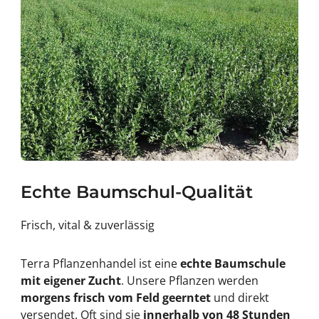
a
f
n
u
k
r
f
t
u
&
r
#
t
3
&
9
#
;
3
®
9
B
;
D
®
R
B
D
R
Echte Baumschul-Qualität
Frisch, vital & zuverlässig
Terra Pflanzenhandel ist eine
echte Baumschule
mit eigener Zucht
. Unsere Pflanzen werden
morgens frisch vom Feld geerntet
und direkt
versendet. Oft sind sie
innerhalb von 48 Stunden