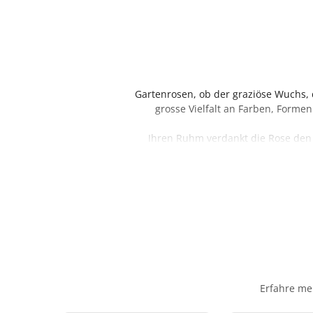
Gartenrosen, ob der graziöse Wuchs, d
grosse Vielfalt an Farben, Forme
Ihren Ruhm verdankt die Rose den
wenige Blumen können mit ihr
Rosen gelten nicht nur als Königinne
bis hin zur faszinierenden Farbpal
Artikel tauchen wir ein in die We
1. Einsatzmöglichkeiten im 
Beete und Rabatt
Erfahre me
Solitärpflanzen:
A
Rankende Sorten:
Klette