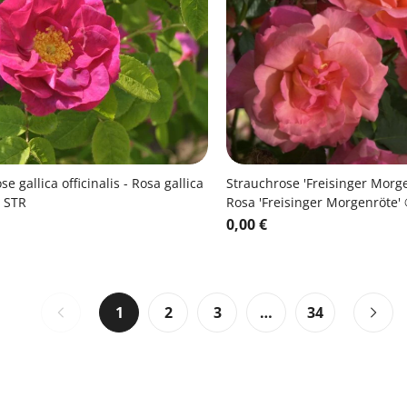
e gallica officinalis - Rosa gallica
Strauchrose 'Freisinger Morge
s STR
Rosa 'Freisinger Morgenröte'
0,00 €
1
2
3
…
34