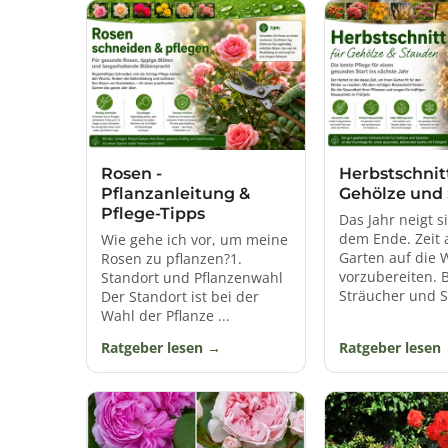
Bodendecker:
Bodendec
2. Duft und Blüte:
Der betörende Duft 
prächtigen Blüten locken nicht n
unterschiedlichen Blütenf
3. Farbenvielfalt:
Rosen präsentieren
Gelb oder Weiß. Die Farbwahl ric
farbliche
4. Bienen- und Schmetterlings
Rosen -
Herbstschnitt
Schmetterlinge an, die nicht nur di
Pflanzanleitung &
Gehölze und
Beitrag zur Artenvi
Pflege-Tipps
Das Jahr neigt 
5. Leichte Pflege:
Der Ruf, dass Rosen
dem Ende. Zeit 
Wie gehe ich vor, um meine
Eine ausgewogene Düngung im Frühja
Garten auf die 
Rosen zu pflanzen?1.
und vitale Rosen zu e
vorzubereiten.
Standort und Pflanzenwahl
6. Vogelschutz und Nährgehölz:
Ro
Sträucher und S.
Der Standort ist bei der
Büsche dienen als Versteck- und Bru
Wahl der Pflanze ...
für Vögel bei. Ein
Ratgeber lesen
Ratgeber lesen
Rückschnitt:
Ein jährlicher Rück
Düngung:
Eine ausgewog
Gießen:
Rosen mögen g