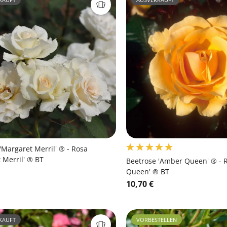
'Margaret Merril' ® - Rosa
 Merril' ® BT
Beetrose 'Amber Queen' ® - 
Queen' ® BT
10,70 €
KAUFT
VORBESTELLEN