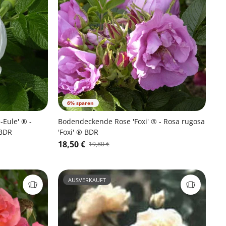
6% sparen
Eule' ® -
Bodendeckende Rose 'Foxi' ® - Rosa rugosa
 BDR
'Foxi' ® BDR
18,50 €
19,80 €
AUSVERKAUFT