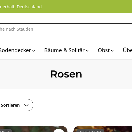
nnerhalb Deutschland
Bodendecker
Bäume & Solitär
Obst
Übe
Rosen
Sortieren
KAUFT
AUSVERKAUFT