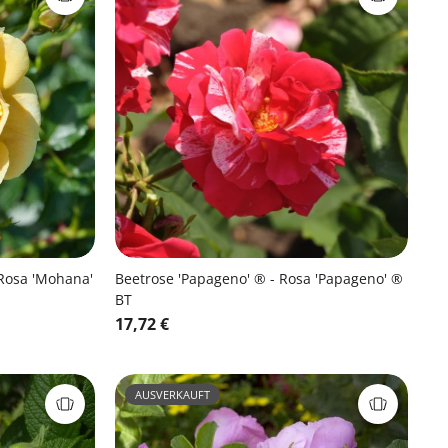
Rosa 'Mohana'
Beetrose 'Papageno' ® - Rosa 'Papageno' ®
BT
17,72 €
AUSVERKAUFT