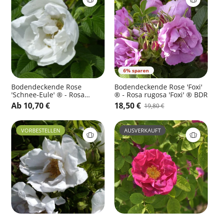
6% sparen
Bodendeckende Rose
Bodendeckende Rose 'Foxi'
'Schnee-Eule' ® - Rosa
® - Rosa rugosa 'Foxi' ® BDR
rugosa 'Schnee-Eule' ® BDR
Ab 10,70 €
18,50 €
19,80 €
VORBESTELLEN
AUSVERKAUFT