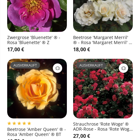
Zwergrose 'Bluenette' ® -
Beetrose 'Margaret Merril'
Rosa 'Bluenette' ® Z
® - Rosa 'Margaret Merril' ®
BT
17,00 €
18,00 €
AUSVERKAUFT
AUSVERKAUFT
Strauchrose 'Rote Woge' ®
ADR-Rose - Rosa 'Rote Woge'
Beetrose 'Amber Queen' ® -
® STR
Rosa 'Amber Queen' ® BT
27,00 €