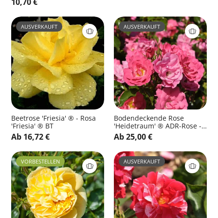
10,70 €
AUSVERKAUFT
AUSVERKAUFT
Beetrose 'Friesia' ® - Rosa
Bodendeckende Rose
'Friesia' ® BT
'Heidetraum' ® ADR-Rose -
Rosa 'Heidetraum' ® BDR
Ab 16,72 €
Ab 25,00 €
VORBESTELLEN
AUSVERKAUFT