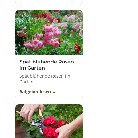
nach Sorte, unter den verschiedensten Klima- und
Witterungsbedingungen.
Die "Königin der Blumen" zeigt sich in einer
erstaunlichen Vielfalt an Formen, Größen und Farben,
was reichhaltige Verwendungsmöglichkeiten zulässt.
Hinzu kommt das anregende, und ebenso
mannigfaltige Rosenaroma, eine Duftnote die von
verführerisch-sinnlich bis säuerlich-würzig reichen
kann.
Rosen gibt es für jeden Zweck und jeden Standort.
Spät blühende Rosen
Rosensorten von niedrigem, kriechendem und
im Garten
dichtem Wuchs können beispielsweise als effektvoller
Spät blühende Rosen im
Bodendecker dienen, andere eignen sich
Garten
ausgezeichnet für formale Beete und Einfassungen.
Kleine oder große Strauchrosen bieten daneben einen
Ratgeber lesen
glanzvollen Blickfang als Kübelpflanze auf der
Terrasse oder als Einzel- und Gruppenelement in
Rabatten. Mit ihnen lässt sich ebenfalls eine
geschmackvolle Hecke oder ein anmutig blühender
Sichtschutz gestalten. Kletternde Gartenrosen
hingegen sind eine elegante Zierde für Mauern,
Spaliere, Pergolen, Pyramiden oder auch Bäume. Viele