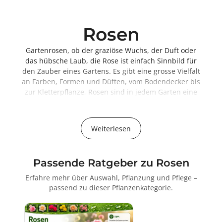
Rosen
Gartenrosen, ob der graziöse Wuchs, der Duft oder
das hübsche Laub, die Rose ist einfach Sinnbild für
den Zauber eines Gartens. Es gibt eine grosse Vielfalt
an Farben, Formen und Düften, vom Bodendecker bis
zur Kletterpflanze, Rosen sind in jedem Garten eine
Augenweide.
Ihren Ruhm verdankt die Rose den graziösen
Weiterlesen
Wuchseigenschaften, der auserlesenen
Blütenschönheit und dem anregenden Aroma. Nur
wenige Blumen können mit ihrer stilvollen,
Passende Ratgeber zu Rosen
farbenfrohen und oftmals ungewöhnlich lang
anhaltenden Blütenpracht mithalten.
Erfahre mehr über Auswahl, Pflanzung und Pflege –
Die Königin der Blumen
passend zu dieser Pflanzenkategorie.
Rosen im Garten: Eine Symphonie aus Duft, Farben
und Nutzen
Rosen gelten nicht nur als Königinnen der Blumen,