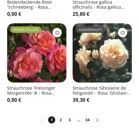
Bodendeckende Rose
Strauchrose gallica
'Schneeberg' - Rosa
officinalis - Rosa gallica
'Schneeberg' BDR
officinalis STR
0,00 €
25,80 €
VORBESTELLEN
AUSVERKAUFT
Strauchrose 'Freisinger
Strauchrose 'Ghislaine de
Morgenröte' ® - Rosa
Feligonde' - Rosa 'Ghislaine
'Freisinger Morgenröte' ®
de Feligonde' STR
0,00 €
39,30 €
STR
1
2
3
…
34