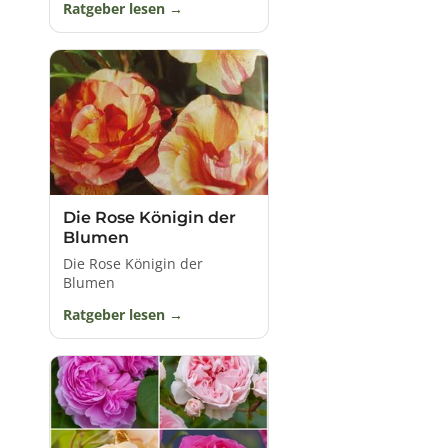
Ratgeber lesen
Rückschnitt:
Ein jährlicher Rückschnitt fördert die
Blühfreudigkeit und Gesundheit der Rosen. Dies
erfolgt im Frühjahr oder nach der Hauptblüte.
Düngung:
Eine ausgewogene Rosenkultur benötigt
regelmäßige Düngergaben, vorzugsweise im
Frühjahr und Sommer.
Gießen:
Rosen mögen gleichmäßige Feuchtigkeit.
Vor allem in Trockenperioden ist ausreichendes
Gießen wichtig.
Mulchen:
Eine Mulchschicht um die Rosen herum
Die Rose Königin der
unterdrückt Unkraut, speichert Feuchtigkeit und
Blumen
fördert die Bodenstruktur.
Die Rose Königin der
Pflanzanleitung:
Blumen
Standort wählen:
Rosen bevorzugen einen
sonnigen Standort mit durchlässigem Boden.
Ratgeber lesen
Boden vorbereiten:
Lockern Sie den Boden auf und
mischen Sie etwas Kompost unter.
Pflanzloch vorbereiten:
Graben Sie ein ausreichend
großes Pflanzloch und setzen Sie die Rose so tief,
dass der Veredelungspunkt etwa fünf Zentimeter
unter der Erde liegt.