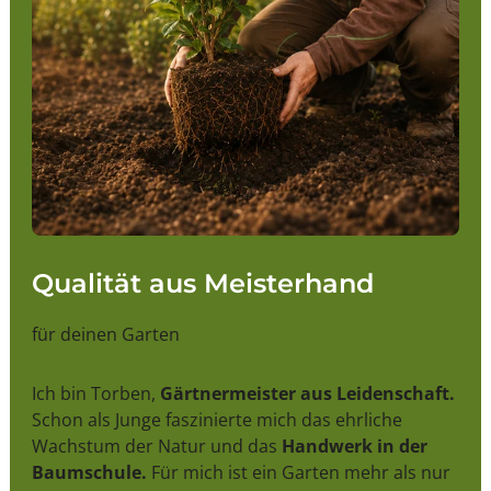
Qualität aus Meisterhand
für deinen Garten
Ich bin Torben,
Gärtnermeister aus Leidenschaft.
Schon als Junge faszinierte mich das ehrliche
Wachstum der Natur und das
Handwerk in der
Baumschule.
Für mich ist ein Garten mehr als nur