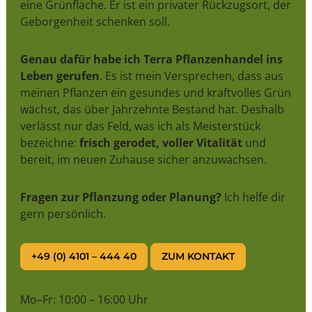
eine Grünfläche. Er ist ein privater Rückzugsort, der
Geborgenheit schenken soll.
Genau dafür habe ich Terra Pflanzenhandel ins
Leben gerufen
. Es ist mein Versprechen, dass aus
meinen Pflanzen ein gesundes und kraftvolles Grün
wächst, das über Jahrzehnte Bestand hat. Deshalb
verlässt nur das Feld, was ich als Meisterstück
bezeichne:
frisch gerodet, voller Vitalität
und
bereit, im neuen Zuhause sicher anzuwachsen.
Fragen zur Pflanzung oder Planung?
Ich helfe dir
gern persönlich.
+49 (0) 4101 – 444 40
ZUM KONTAKT
Mo–Fr: 10:00 – 16:00 Uhr