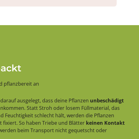
packt
 pflanzbereit an
darauf ausgelegt, dass deine Pflanzen
unbeschädigt
 ankommen. Statt Stroh oder losem Füllmaterial, das
 Feuchtigkeit schlecht hält, werden die Pflanzen
 fixiert. So haben Triebe und Blätter
keinen Kontakt
erden beim Transport nicht gequetscht oder