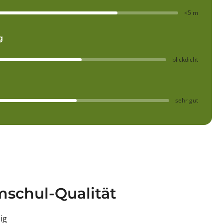
<5 m
g
blickdicht
sehr gut
schul-Qualität
sig