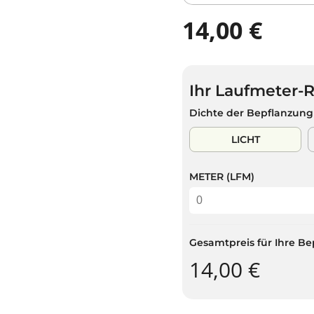
14,00 €
R
E
G
U
Ihr Laufmeter-
L
Ä
Dichte der Bepflanzung
R
E
LICHT
R
P
METER (LFM)
R
E
I
S
Gesamtpreis für Ihre Be
14,00 €