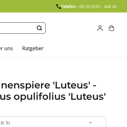
Telefon:
+49 (0) 4101 - 444 40
r uns
Ratgeber
nenspiere 'Luteus' -
s opulifolius 'Luteus'