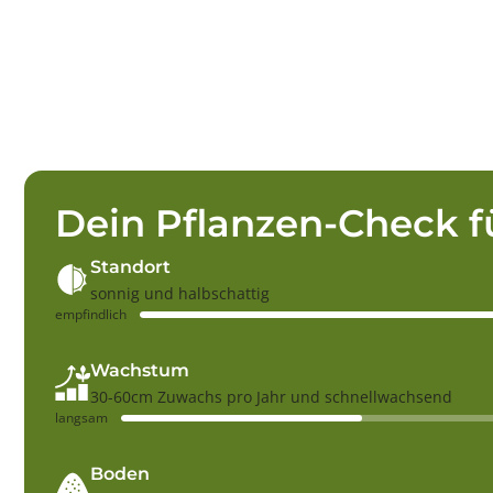
Dein Pflanzen-Check f
Standort
sonnig und halbschattig
empfindlich
Wachstum
30-60cm Zuwachs pro Jahr und schnellwachsend
langsam
Boden