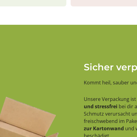
Sicher ver
Kommt heil, sauber und
Unsere Verpackung ist 
und stressfrei
bei dir
Schmutz verursacht und
freischwebend im Paket
zur Kartonwand
und w
beschädigt.