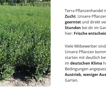
s
3
&
9
#
;
Terra Pflanzenhandel i
3
L
Zucht
. Unsere Pflanz
9
u
;
t
geerntet
und direkt ve
L
e
Stunden
bei dir im Ga
u
u
t
s
hier:
Frische entscheid
e
&
u
#
s
3
Viele Mitbewerber sind
&
9
#
;
Unsere Pflanzen kommen
3
starten mit deutlich 
9
;
im
deutschen Klima
h
Bedingungen angepasst
Austrieb, weniger Aus
Garten.