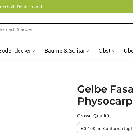
nnerhalb Deutschland
Bodendecker
Bäume & Solitär
Obst
Übe
Gelbe Fasa
Physocarpu
Grösse-Qualität