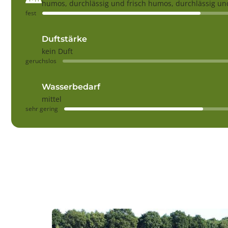
humos, durchlässig und frisch humos, durchlässig und
fest
Duftstärke
kein Duft
geruchslos
Wasserbedarf
mittel
sehr gering