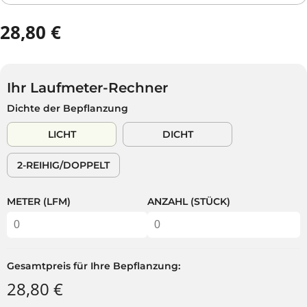
28,80 €
R
E
G
U
Ihr Laufmeter-Rechner
L
Dichte der Bepflanzung
Ä
R
LICHT
DICHT
E
R
2-REIHIG/DOPPELT
P
R
E
METER (LFM)
ANZAHL (STÜCK)
I
S
Gesamtpreis für Ihre Bepflanzung:
28,80 €