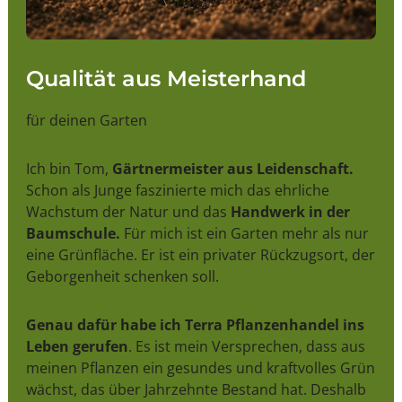
Qualität aus Meisterhand
für deinen Garten
Ich bin Tom,
Gärtnermeister aus Leidenschaft.
Schon als Junge faszinierte mich das ehrliche
Wachstum der Natur und das
Handwerk in der
Baumschule.
Für mich ist ein Garten mehr als nur
eine Grünfläche. Er ist ein privater Rückzugsort, der
Geborgenheit schenken soll.
Genau dafür habe ich Terra Pflanzenhandel ins
Leben gerufen
. Es ist mein Versprechen, dass aus
meinen Pflanzen ein gesundes und kraftvolles Grün
wächst, das über Jahrzehnte Bestand hat. Deshalb