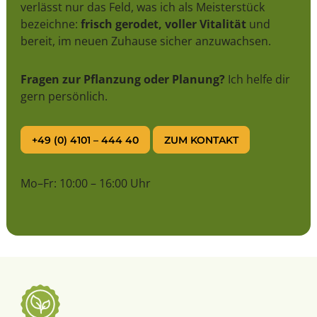
verlässt nur das Feld, was ich als Meisterstück
bezeichne:
frisch gerodet, voller Vitalität
und
bereit, im neuen Zuhause sicher anzuwachsen.
Fragen zur Pflanzung oder Planung?
Ich helfe dir
gern persönlich.
+49 (0) 4101 – 444 40
ZUM KONTAKT
Mo–Fr: 10:00 – 16:00 Uhr