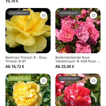
10,70 €
AUSVERKAUFT
AUSVERKAUFT
Beetrose 'Friesia' ® - Rosa
Bodendeckende Rose
'Friesia' ® BT
'Heidetraum' ® ADR-Rose -
Rosa 'Heidetraum' ® BDR
Ab 16,72 €
Ab 25,00 €
VORBESTELLEN
AUSVERKAUFT