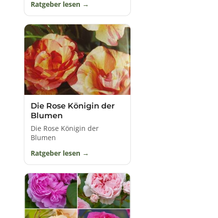
Ratgeber lesen
Rückschnitt:
Ein jährlicher Rückschnitt fördert die
Blühfreudigkeit und Gesundheit der Rosen. Dies
erfolgt im Frühjahr oder nach der Hauptblüte.
Düngung:
Eine ausgewogene Rosenkultur benötigt
regelmäßige Düngergaben, vorzugsweise im
Frühjahr und Sommer.
Gießen:
Rosen mögen gleichmäßige Feuchtigkeit.
Vor allem in Trockenperioden ist ausreichendes
Gießen wichtig.
Mulchen:
Eine Mulchschicht um die Rosen herum
Die Rose Königin der
unterdrückt Unkraut, speichert Feuchtigkeit und
Blumen
fördert die Bodenstruktur.
Die Rose Königin der
Pflanzanleitung:
Blumen
Standort wählen:
Rosen bevorzugen einen
sonnigen Standort mit durchlässigem Boden.
Ratgeber lesen
Boden vorbereiten:
Lockern Sie den Boden auf und
mischen Sie etwas Kompost unter.
Pflanzloch vorbereiten:
Graben Sie ein ausreichend
großes Pflanzloch und setzen Sie die Rose so tief,
dass der Veredelungspunkt etwa fünf Zentimeter
unter der Erde liegt.