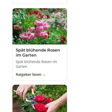
nach Sorte, unter den verschiedensten Klima- und
Witterungsbedingungen.
Die "Königin der Blumen" zeigt sich in einer
erstaunlichen Vielfalt an Formen, Größen und Farben,
was reichhaltige Verwendungsmöglichkeiten zulässt.
Hinzu kommt das anregende, und ebenso
mannigfaltige Rosenaroma, eine Duftnote die von
verführerisch-sinnlich bis säuerlich-würzig reichen
kann.
Rosen gibt es für jeden Zweck und jeden Standort.
Spät blühende Rosen
Rosensorten von niedrigem, kriechendem und
im Garten
dichtem Wuchs können beispielsweise als effektvoller
Spät blühende Rosen im
Bodendecker dienen, andere eignen sich
Garten
ausgezeichnet für formale Beete und Einfassungen.
Kleine oder große Strauchrosen bieten daneben einen
Ratgeber lesen
glanzvollen Blickfang als Kübelpflanze auf der
Terrasse oder als Einzel- und Gruppenelement in
Rabatten. Mit ihnen lässt sich ebenfalls eine
geschmackvolle Hecke oder ein anmutig blühender
Sichtschutz gestalten. Kletternde Gartenrosen
hingegen sind eine elegante Zierde für Mauern,
Spaliere, Pergolen, Pyramiden oder auch Bäume. Viele