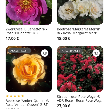
Zwergrose 'Bluenette' ® -
Beetrose 'Margaret Merril'
Rosa 'Bluenette' ® Z
® - Rosa 'Margaret Merril' ®
BT
17,00 €
18,00 €
AUSVERKAUFT
AUSVERKAUFT
Strauchrose 'Rote Woge' ®
ADR-Rose - Rosa 'Rote Woge'
Beetrose 'Amber Queen' ® -
® STR
Rosa 'Amber Queen' ® BT
27,00 €