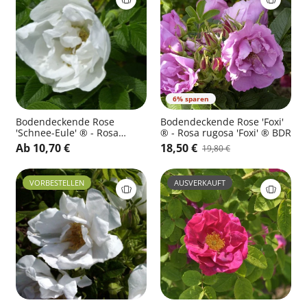
6% sparen
Bodendeckende Rose
Bodendeckende Rose 'Foxi'
'Schnee-Eule' ® - Rosa
® - Rosa rugosa 'Foxi' ® BDR
rugosa 'Schnee-Eule' ® BDR
Ab 10,70 €
18,50 €
19,80 €
VORBESTELLEN
AUSVERKAUFT