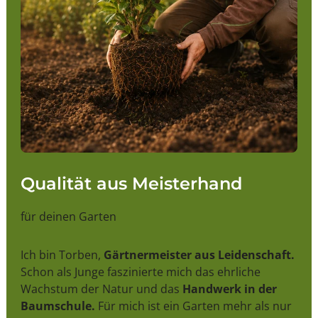
Qualität aus Meisterhand
für deinen Garten
Ich bin Torben,
Gärtnermeister aus Leidenschaft.
Schon als Junge faszinierte mich das ehrliche
Wachstum der Natur und das
Handwerk in der
Baumschule.
Für mich ist ein Garten mehr als nur