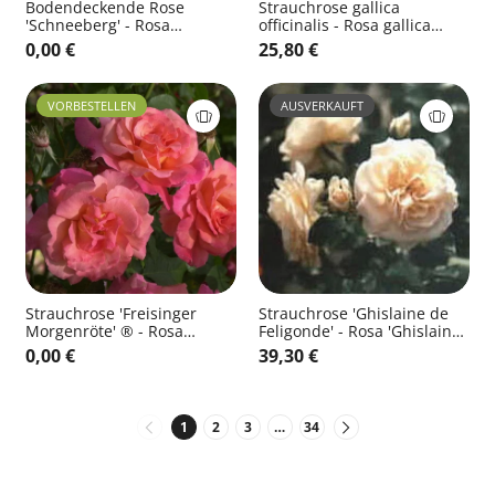
Bodendeckende Rose
Strauchrose gallica
'Schneeberg' - Rosa
officinalis - Rosa gallica
'Schneeberg' BDR
officinalis STR
0,00 €
25,80 €
VORBESTELLEN
AUSVERKAUFT
Strauchrose 'Freisinger
Strauchrose 'Ghislaine de
Morgenröte' ® - Rosa
Feligonde' - Rosa 'Ghislaine
'Freisinger Morgenröte' ®
de Feligonde' STR
0,00 €
39,30 €
STR
1
2
3
…
34