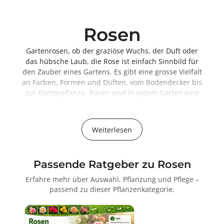
Rosen
Gartenrosen, ob der graziöse Wuchs, der Duft oder
das hübsche Laub, die Rose ist einfach Sinnbild für
den Zauber eines Gartens. Es gibt eine grosse Vielfalt
an Farben, Formen und Düften, vom Bodendecker bis
zur Kletterpflanze, Rosen sind in jedem Garten eine
Augenweide.
Ihren Ruhm verdankt die Rose den graziösen
Weiterlesen
Wuchseigenschaften, der auserlesenen
Blütenschönheit und dem anregenden Aroma. Nur
wenige Blumen können mit ihrer stilvollen,
Passende Ratgeber zu Rosen
farbenfrohen und oftmals ungewöhnlich lang
anhaltenden Blütenpracht mithalten.
Erfahre mehr über Auswahl, Pflanzung und Pflege –
Die Königin der Blumen
passend zu dieser Pflanzenkategorie.
Rosen im Garten: Eine Symphonie aus Duft, Farben
und Nutzen
Rosen gelten nicht nur als Königinnen der Blumen,