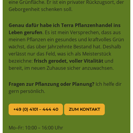
eine Grünfläche. Er ist ein privater Rückzugsort, der
Geborgenheit schenken soll.
Genau dafür habe ich Terra Pflanzenhandel ins
Leben gerufen
. Es ist mein Versprechen, dass aus
meinen Pflanzen ein gesundes und kraftvolles Grün
wächst, das über Jahrzehnte Bestand hat. Deshalb
verlässt nur das Feld, was ich als Meisterstück
bezeichne:
frisch gerodet, voller Vitalität
und
bereit, im neuen Zuhause sicher anzuwachsen.
Fragen zur Pflanzung oder Planung?
Ich helfe dir
gern persönlich.
+49 (0) 4101 – 444 40
ZUM KONTAKT
Mo–Fr: 10:00 – 16:00 Uhr