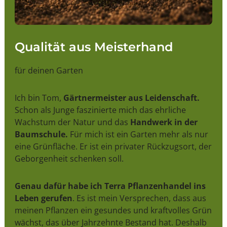
Qualität aus Meisterhand
für deinen Garten
Ich bin Tom,
Gärtnermeister aus Leidenschaft.
Schon als Junge faszinierte mich das ehrliche
Wachstum der Natur und das
Handwerk in der
Baumschule.
Für mich ist ein Garten mehr als nur
eine Grünfläche. Er ist ein privater Rückzugsort, der
Geborgenheit schenken soll.
Genau dafür habe ich Terra Pflanzenhandel ins
Leben gerufen
. Es ist mein Versprechen, dass aus
meinen Pflanzen ein gesundes und kraftvolles Grün
wächst, das über Jahrzehnte Bestand hat. Deshalb