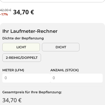
42,00 €
34,70 €
R
D
V
-17%
E
U
E
G
S
R
U
P
K
L
A
Ihr Laufmeter-Rechner
A
Ä
R
Dichte der Bepflanzung
U
R
S
F
E
T
LICHT
DICHT
S
R
P
P
2-REIHIG/DOPPELT
R
R
E
E
I
I
METER (LFM)
ANZAHL (STÜCK)
S
S
Gesamtpreis für Ihre Bepflanzung:
34,70 €