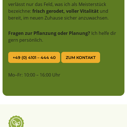
verlässt nur das Feld, was ich als Meisterstück
bezeichne:
frisch gerodet, voller Vitalität
und
bereit, im neuen Zuhause sicher anzuwachsen.
Fragen zur Pflanzung oder Planung?
Ich helfe dir
gern persönlich.
+49 (0) 4101 – 444 40
ZUM KONTAKT
Mo–Fr: 10:00 – 16:00 Uhr