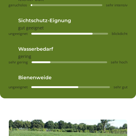
geruchslos
sehr intensiv
Sichtschutz-Eignung
gut geeignet
ungeeignet
blickdicht
Wasserbedarf
gering
sehr gering
sehr hoch
Bienenweide
ungeeignet
sehr gut