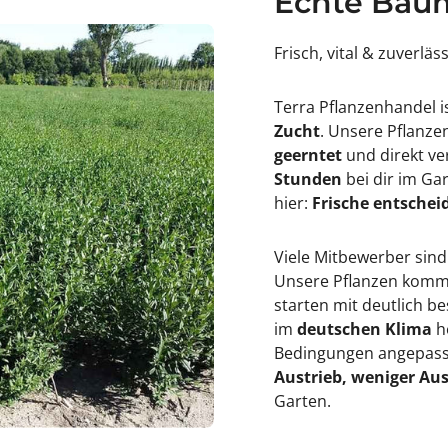
Echte Baum
3
9
;
Frisch, vital & zuverläs
Terra Pflanzenhandel i
Zucht
. Unsere Pflanz
geerntet
und direkt ve
Stunden
bei dir im Ga
hier:
Frische entscheid
Viele Mitbewerber sind
Unsere Pflanzen kommen
starten mit deutlich 
im
deutschen Klima
h
Bedingungen angepasst
Austrieb, weniger Aus
Garten.