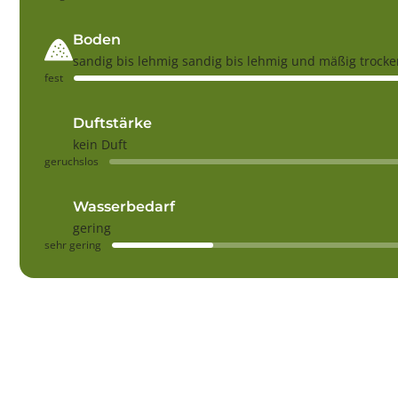
Boden
sandig bis lehmig sandig bis lehmig und mäßig trocke
fest
Duftstärke
kein Duft
geruchslos
Wasserbedarf
gering
sehr gering