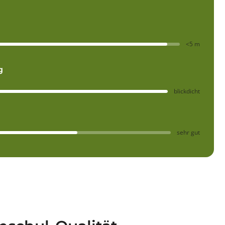
<5 m
g
blickdicht
sehr gut