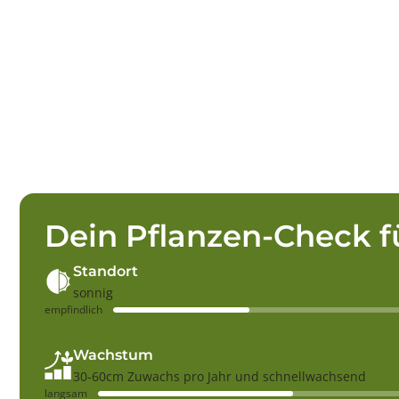
Dein Pflanzen-Check f
Standort
sonnig
empfindlich
Wachstum
30-60cm Zuwachs pro Jahr und schnellwachsend
langsam