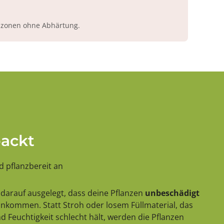
azonen ohne Abhärtung.
packt
 pflanzbereit an
darauf ausgelegt, dass deine Pflanzen
unbeschädigt
 ankommen. Statt Stroh oder losem Füllmaterial, das
 Feuchtigkeit schlecht hält, werden die Pflanzen