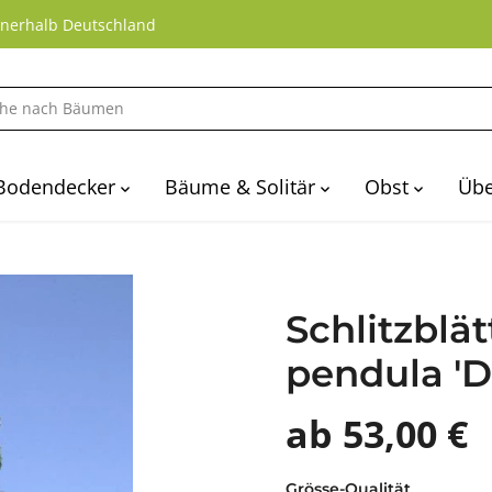
nnerhalb Deutschland
Bodendecker
Bäume & Solitär
Obst
Übe
Schlitzblät
pendula 'D
ab 53,00 €
Grösse-Qualität