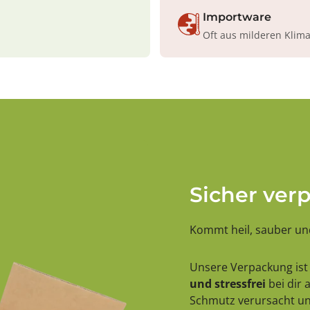
Importware
Oft aus milderen Klim
Sicher ver
Kommt heil, sauber und
Unsere Verpackung ist 
und stressfrei
bei dir
Schmutz verursacht und