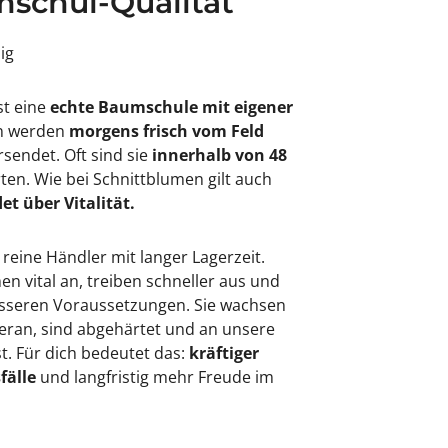
schul-Qualität
sig
st eine
echte Baumschule mit eigener
en werden
morgens frisch vom Feld
rsendet. Oft sind sie
innerhalb von 48
rten. Wie bei Schnittblumen gilt auch
et über Vitalität.
 reine Händler mit langer Lagerzeit.
 vital an, treiben schneller aus und
besseren Voraussetzungen. Sie wachsen
eran, sind abgehärtet und an unsere
. Für dich bedeutet das:
kräftiger
fälle
und langfristig mehr Freude im