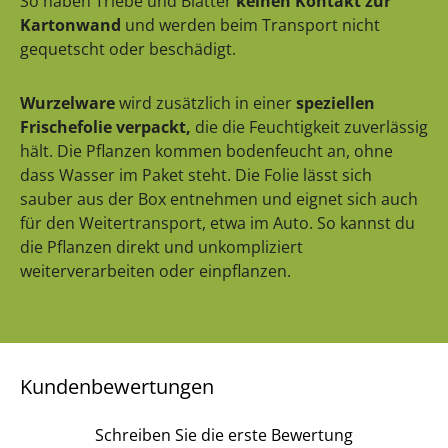
So haben Triebe und Blätter
keinen Kontakt zur
Kartonwand
und werden beim Transport nicht
gequetscht oder beschädigt.
Wurzelware
wird zusätzlich in einer
speziellen
Frischefolie verpackt,
die die Feuchtigkeit zuverlässig
hält. Die Pflanzen kommen bodenfeucht an, ohne
dass Wasser im Paket steht. Die Folie lässt sich
sauber aus der Box entnehmen und eignet sich auch
für den Weitertransport, etwa im Auto. So kannst du
die Pflanzen direkt und unkompliziert
weiterverarbeiten oder einpflanzen.
Kundenbewertungen
Schreiben Sie die erste Bewertung