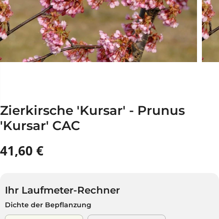
Zierkirsche 'Kursar' - Prunus
'Kursar' CAC
41,60 €
R
A
E
U
G
S
U
V
Ihr Laufmeter-Rechner
L
E
Dichte der Bepflanzung
Ä
R
R
K