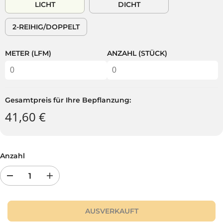
LICHT
DICHT
E
A
R
U
2-REIHIG/DOPPELT
P
F
R
T
E
METER (LFM)
ANZAHL (STÜCK)
I
S
Gesamtpreis für Ihre Bepflanzung:
41,60 €
Anzahl
R
E
e
r
d
h
u
ö
AUSVERKAUFT
z
h
i
e