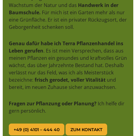
Wachstum der Natur und das
Handwerk in der
Baumschule.
Für mich ist ein Garten mehr als nur
eine Grünfläche. Er ist ein privater Rückzugsort, der
Geborgenheit schenken soll.
Genau dafür habe ich Terra Pflanzenhandel ins
Leben gerufen
. Es ist mein Versprechen, dass aus
meinen Pflanzen ein gesundes und kraftvolles Grün
wächst, das über Jahrzehnte Bestand hat. Deshalb
verlässt nur das Feld, was ich als Meisterstück
bezeichne:
frisch gerodet, voller Vitalität
und
bereit, im neuen Zuhause sicher anzuwachsen.
Fragen zur Pflanzung oder Planung?
Ich helfe dir
gern persönlich.
+49 (0) 4101 – 444 40
ZUM KONTAKT