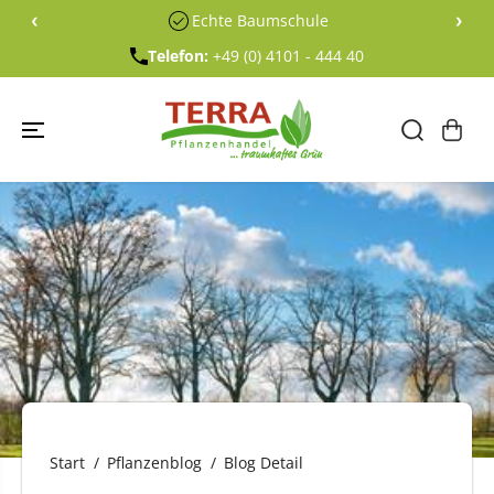
ÜBERSPRING
‹
›
Echte Baumschule
EN SIE ZU
INHALTEN
Telefon:
+49 (0) 4101 - 444 40
Start
Pflanzenblog
Blog Detail