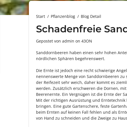
Start
Pflanzenblog
Blog Detail
Schadenfreie San
Gepostet von admin
on
43ON
Sanddornbeeren haben einen sehr hohen Anteil
nördlichen Sphären begehrenswert.
Die Ernte ist jedoch eine recht schwierige Ang
nennenswerte Menge von Sanddornbeeren zu sa
der Reifezeit sehr weich, daher kommt es ziemli
werden. Zusätzlich erschweren die Dornen, mit
Beerenernte. Ein Vergnügen ist die Ernte der 
Mit der richtigen Ausrüstung und Erntetechnik 
bringen. Eine gute Gartenschere, feste Garte
beim Ernten auf keinen Fall fehlen und als Ern
von Hand zu schneiden und die Zweige zu Hause