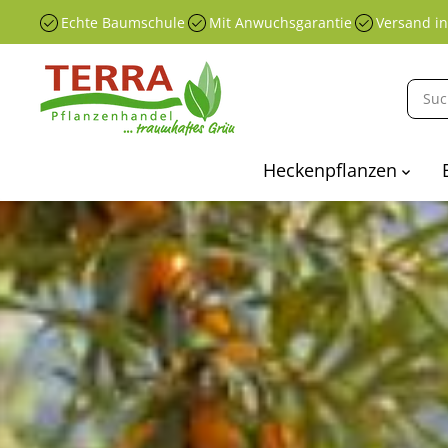
ÜBERSPRINGEN
Echte Baumschule
Mit Anwuchsgarantie
Versand i
SIE ZU
INHALTEN
Heckenpflanzen