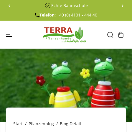
ÜBERSPRING
‹
›
Echte Baumschule
EN SIE ZU
INHALTEN
Telefon:
+49 (0) 4101 - 444 40
Start
Pflanzenblog
Blog Detail