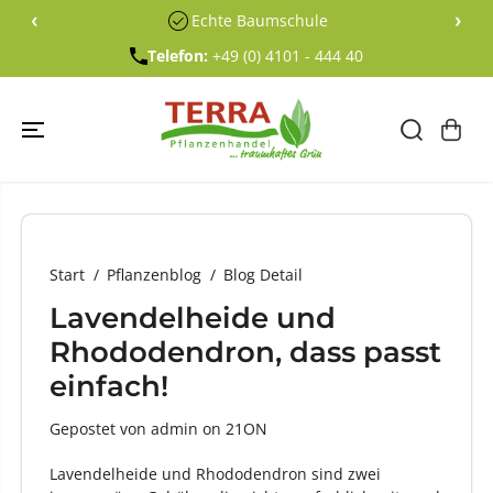
ÜBERSPRING
‹
›
Echte Baumschule
EN SIE ZU
INHALTEN
Telefon:
+49 (0) 4101 - 444 40
Start
Pflanzenblog
Blog Detail
Lavendelheide und
Rhododendron, dass passt
einfach!
Gepostet von admin
on
21ON
Lavendelheide und Rhododendron sind zwei