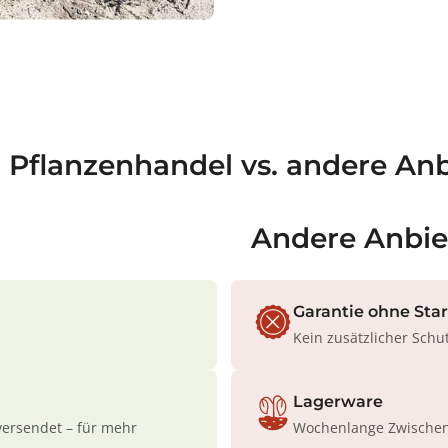
;
a Pflanzenhandel vs. andere Anb
Andere Anbie
Garantie ohne Sta
Kein zusätzlicher Schu
Lagerware
versendet – für mehr
Wochenlange Zwischenl