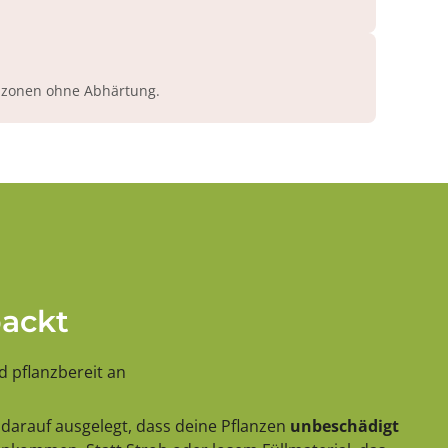
azonen ohne Abhärtung.
packt
 pflanzbereit an
darauf ausgelegt, dass deine Pflanzen
unbeschädigt