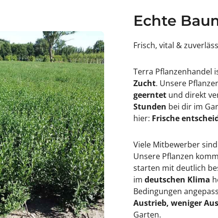
s
r
f
t
Echte Baum
o
u
r
n
t
e
u
i
Frisch, vital & zuverläs
n
&
e
#
i
3
Terra Pflanzenhandel i
&
9
#
;
Zucht
. Unsere Pflanz
3
V
geerntet
und direkt ve
9
a
;
r
Stunden
bei dir im Ga
V
i
hier:
Frische entscheid
a
e
r
g
i
a
e
t
Viele Mitbewerber sind
g
u
Unsere Pflanzen kommen
a
s
t
&
starten mit deutlich 
u
#
im
deutschen Klima
h
s
3
&
9
Bedingungen angepasst
#
;
Austrieb, weniger Aus
3
9
Garten.