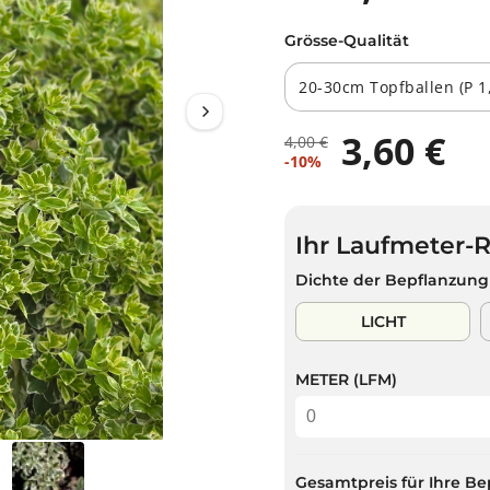
Grösse-Qualität
3,60 €
4,00 €
R
D
V
-10%
E
U
E
G
S
R
U
P
K
L
A
Ihr Laufmeter-
A
Ä
R
U
Dichte der Bepflanzung
R
S
F
E
T
S
LICHT
R
P
P
R
R
METER (LFM)
E
E
I
I
S
S
Gesamtpreis für Ihre Be