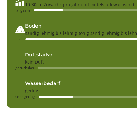
10-30cm Zuwachs pro Jahr und mittelstark wachsend
langsam
Boden
sandig-lehmig bis lehmig-tonig sandig-lehmig bis leh
fest
Duftstärke
kein Duft
geruchslos
Wasserbedarf
gering
sehr gering