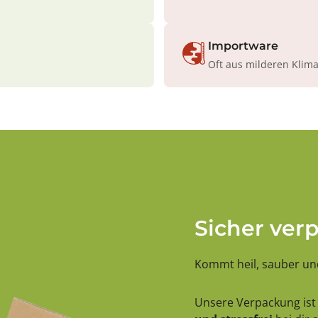
Importware
Oft aus milderen Klim
Sicher ver
Kommt heil, sauber und
Unsere Verpackung ist 