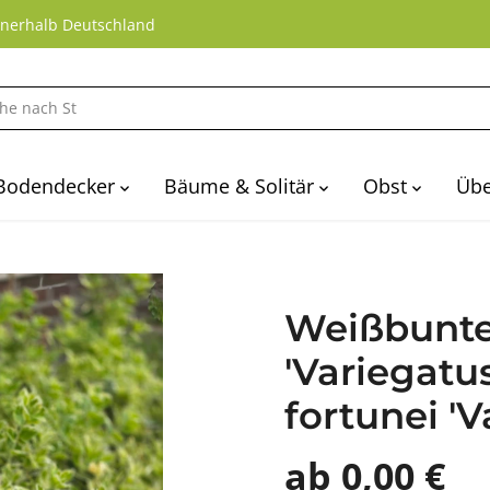
nnerhalb Deutschland
Bodendecker
Bäume & Solitär
Obst
Übe
Weißbunte
'Variegatu
fortunei 'V
ab 0,00 €