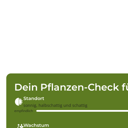
Dein Pflanzen-Check f
Standort
sonnig, halbschattig und schattig
empfindlich
Wachstum