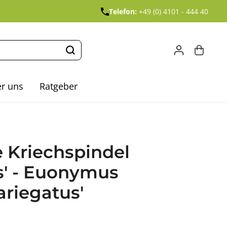
Telefon:
+49 (0) 4101 - 444 40
r uns
Ratgeber
 Kriechspindel
s' - Euonymus
ariegatus'