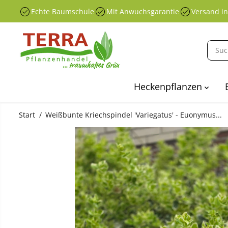
ÜBERSPRINGEN
Echte Baumschule
Mit Anwuchsgarantie
Versand i
SIE ZU
INHALTEN
Heckenpflanzen
Start
Weißbunte Kriechspindel 'Variegatus' - Euonymus...
ÜBERSPRINGEN
SIE
PRODUKTINFO
RMATIONEN