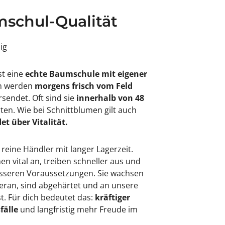
schul-Qualität
sig
st eine
echte Baumschule mit eigener
en werden
morgens frisch vom Feld
rsendet. Oft sind sie
innerhalb von 48
rten. Wie bei Schnittblumen gilt auch
et über Vitalität.
 reine Händler mit langer Lagerzeit.
 vital an, treiben schneller aus und
besseren Voraussetzungen. Sie wachsen
eran, sind abgehärtet und an unsere
. Für dich bedeutet das:
kräftiger
fälle
und langfristig mehr Freude im