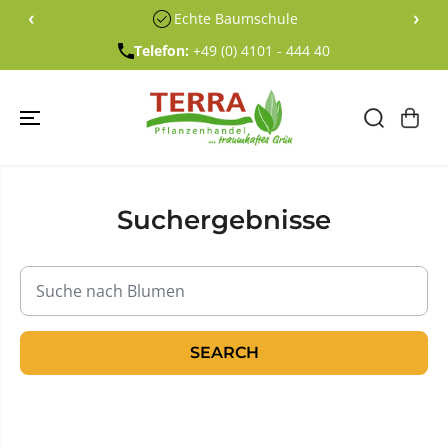
ÜBERSPRING
‹
›
Echte Baumschule
EN SIE ZU
INHALTEN
Telefon:
+49 (0) 4101 - 444 40
Suchergebnisse
SEARCH