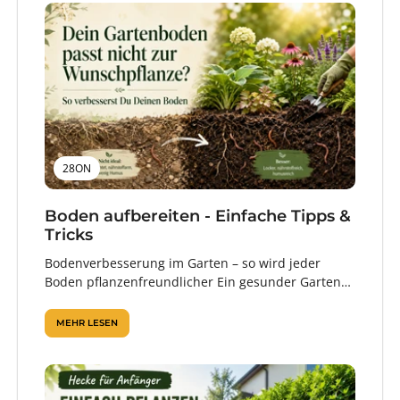
28ON
Boden aufbereiten - Einfache Tipps &
Tricks
Bodenverbesserung im Garten – so wird jeder
Boden pflanzenfreundlicher Ein gesunder Garten
beginnt im Boden. Denn erst wenn Wurzeln
ausreichend...
MEHR LESEN