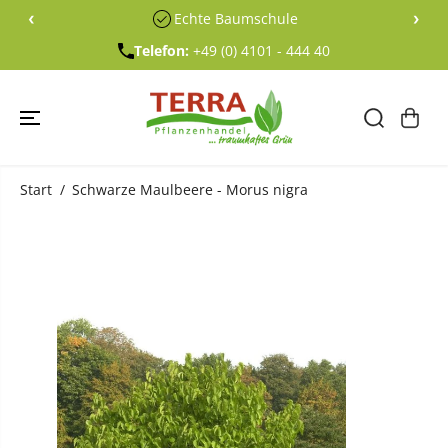
ÜBERSPRING
‹
›
Echte Baumschule
EN SIE ZU
INHALTEN
Telefon:
+49 (0) 4101 - 444 40
Start
Schwarze Maulbeere - Morus nigra
ÜBERSPRING
EN SIE
PRODUKTINF
ORMATIONE
N