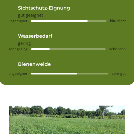
Sichtschutz-Eignung
gut geeignet
ungeeignet
blickdicht
Wasserbedarf
gering
sehr gering
sehr hoch
Bienenweide
ungeeignet
sehr gut