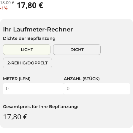
18,00 €
17,80 €
R
D
V
-1%
E
U
E
G
S
R
U
P
K
L
A
Ihr Laufmeter-Rechner
A
Ä
R
Dichte der Bepflanzung
U
R
S
F
E
T
LICHT
DICHT
S
R
P
P
2-REIHIG/DOPPELT
R
R
E
E
I
I
METER (LFM)
ANZAHL (STÜCK)
S
S
Gesamtpreis für Ihre Bepflanzung:
17,80 €