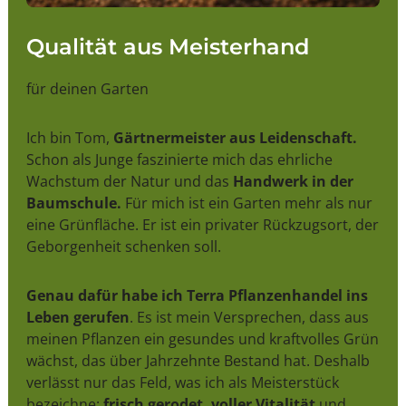
Qualität aus Meisterhand
für deinen Garten
Ich bin Tom,
Gärtnermeister aus Leidenschaft.
Schon als Junge faszinierte mich das ehrliche
Wachstum der Natur und das
Handwerk in der
Baumschule.
Für mich ist ein Garten mehr als nur
eine Grünfläche. Er ist ein privater Rückzugsort, der
Geborgenheit schenken soll.
Genau dafür habe ich Terra Pflanzenhandel ins
Leben gerufen
. Es ist mein Versprechen, dass aus
meinen Pflanzen ein gesundes und kraftvolles Grün
wächst, das über Jahrzehnte Bestand hat. Deshalb
verlässt nur das Feld, was ich als Meisterstück
bezeichne:
frisch gerodet, voller Vitalität
und