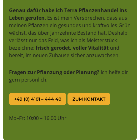
Genau dafür habe ich Terra Pflanzenhandel ins
Leben gerufen
. Es ist mein Versprechen, dass aus
meinen Pflanzen ein gesundes und kraftvolles Grün
wächst, das über Jahrzehnte Bestand hat. Deshalb
verlässt nur das Feld, was ich als Meisterstück
bezeichne:
frisch gerodet, voller Vitalität
und
bereit, im neuen Zuhause sicher anzuwachsen.
Fragen zur Pflanzung oder Planung?
Ich helfe dir
gern persönlich.
+49 (0) 4101 – 444 40
ZUM KONTAKT
Mo–Fr: 10:00 – 16:00 Uhr