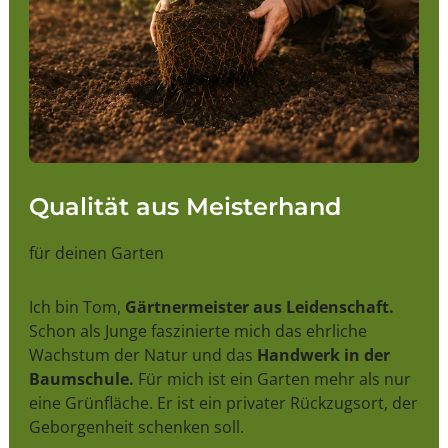
Qualität aus Meisterhand
für deinen Garten
Ich bin Tom,
Gärtnermeister aus Leidenschaft.
Schon als Junge faszinierte mich das ehrliche
Wachstum der Natur und das
Handwerk in der
Baumschule.
Für mich ist ein Garten mehr als nur
eine Grünfläche. Er ist ein privater Rückzugsort, der
Geborgenheit schenken soll.