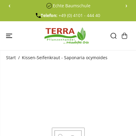
ÜBERSPRING
‹
›
Echte Baumschule
EN SIE ZU
INHALTEN
Telefon:
+49 (0) 4101 - 444 40
Start
Kissen-Seifenkraut - Saponaria ocymoides
ÜBERSPRING
EN SIE
PRODUKTINF
ORMATIONE
N