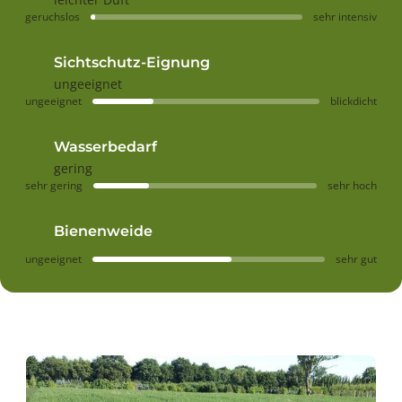
geruchslos
sehr intensiv
Sichtschutz-Eignung
ungeeignet
ungeeignet
blickdicht
Wasserbedarf
gering
sehr gering
sehr hoch
Bienenweide
ungeeignet
sehr gut