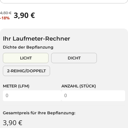
4,80 €
3,90 €
R
D
V
-18%
E
U
E
G
S
R
U
P
K
L
A
Ihr Laufmeter-Rechner
A
Ä
R
Dichte der Bepflanzung
U
R
S
F
E
T
LICHT
DICHT
S
R
P
P
2-REIHIG/DOPPELT
R
R
E
E
I
I
METER (LFM)
ANZAHL (STÜCK)
S
S
Gesamtpreis für Ihre Bepflanzung:
3,90 €