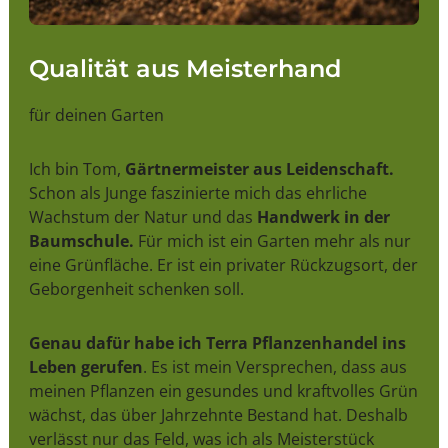
Qualität aus Meisterhand
für deinen Garten
Ich bin Tom,
Gärtnermeister aus Leidenschaft.
Schon als Junge faszinierte mich das ehrliche
Wachstum der Natur und das
Handwerk in der
Baumschule.
Für mich ist ein Garten mehr als nur
eine Grünfläche. Er ist ein privater Rückzugsort, der
Geborgenheit schenken soll.
Genau dafür habe ich Terra Pflanzenhandel ins
Leben gerufen
. Es ist mein Versprechen, dass aus
meinen Pflanzen ein gesundes und kraftvolles Grün
wächst, das über Jahrzehnte Bestand hat. Deshalb
verlässt nur das Feld, was ich als Meisterstück