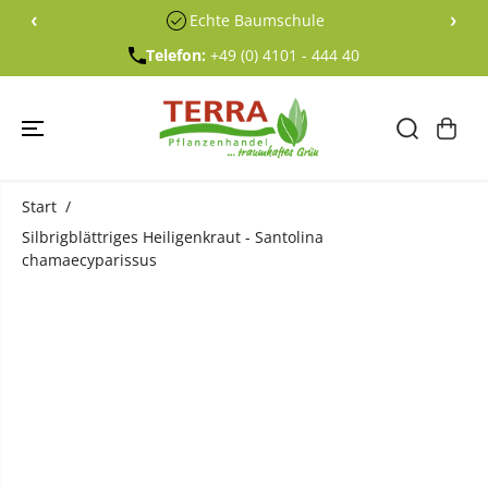
ÜBERSPRING
‹
›
Echte Baumschule
EN SIE ZU
INHALTEN
Telefon:
+49 (0) 4101 - 444 40
Start
Silbrigblättriges Heiligenkraut - Santolina
chamaecyparissus
ÜBERSPRING
EN SIE
PRODUKTINF
ORMATIONE
N