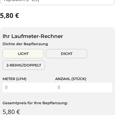
5,80 €
R
A
E
U
G
S
U
V
Ihr Laufmeter-Rechner
L
E
Dichte der Bepflanzung
Ä
R
R
K
LICHT
DICHT
E
A
R
U
2-REIHIG/DOPPELT
P
F
R
T
E
METER (LFM)
ANZAHL (STÜCK)
I
S
Gesamtpreis für Ihre Bepflanzung:
5,80 €