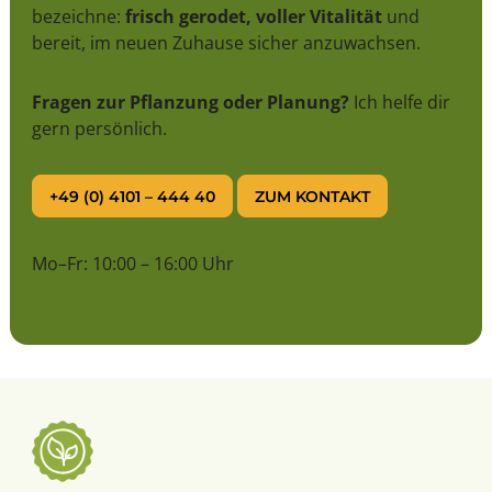
bezeichne:
frisch gerodet, voller Vitalität
und
bereit, im neuen Zuhause sicher anzuwachsen.
Fragen zur Pflanzung oder Planung?
Ich helfe dir
gern persönlich.
+49 (0) 4101 – 444 40
ZUM KONTAKT
Mo–Fr: 10:00 – 16:00 Uhr