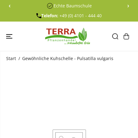
ÜBERSPRING
‹
›
Echte Baumschule
EN SIE ZU
INHALTEN
Telefon:
+49 (0) 4101 - 444 40
Start
Gewöhnliche Kuhschelle - Pulsatilla vulgaris
ÜBERSPRING
EN SIE
PRODUKTINF
ORMATIONE
N