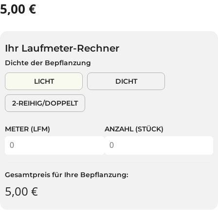
5,00 €
R
E
G
U
Ihr Laufmeter-Rechner
L
Dichte der Bepflanzung
Ä
R
LICHT
DICHT
E
R
2-REIHIG/DOPPELT
P
R
E
METER (LFM)
ANZAHL (STÜCK)
I
S
Gesamtpreis für Ihre Bepflanzung:
5,00 €