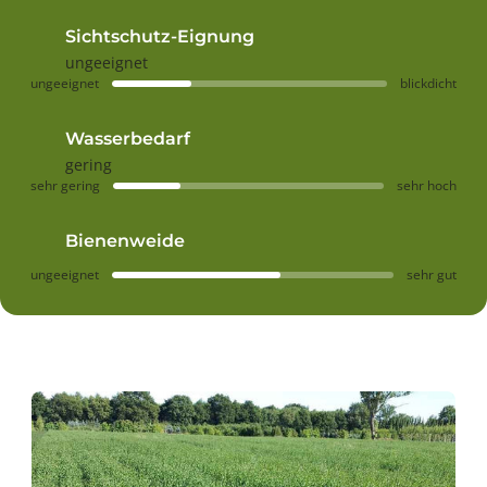
Sichtschutz-Eignung
ungeeignet
ungeeignet
blickdicht
Wasserbedarf
gering
sehr gering
sehr hoch
Bienenweide
ungeeignet
sehr gut