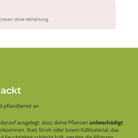
azonen ohne Abhärtung.
packt
 pflanzbereit an
darauf ausgelegt, dass deine Pflanzen
unbeschädigt
 ankommen. Statt Stroh oder losem Füllmaterial, das
 Feuchtigkeit schlecht hält, werden die Pflanzen