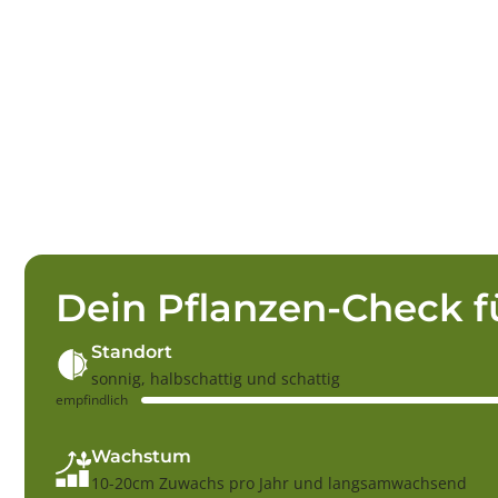
Dein Pflanzen-Check f
Standort
sonnig, halbschattig und schattig
empfindlich
Wachstum
10-20cm Zuwachs pro Jahr und langsamwachsend