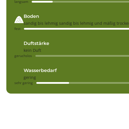
langsam
Boden
sandig bis lehmig sandig bis lehmig und mäßig trocke
fest
Duftstärke
kein Duft
geruchslos
Wasserbedarf
gering
sehr gering