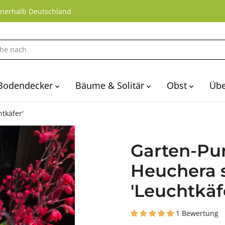
nnerhalb Deutschland
Bodendecker
Bäume & Solitär
Obst
Übe
tkäfer'
Garten-Pu
Heuchera 
'Leuchtkäf
1 Bewertung