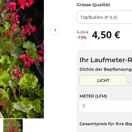
Grösse-Qualität
4,50 €
5,20 €
R
D
V
-13%
E
U
E
G
S
R
U
P
K
L
A
Ihr Laufmeter-
A
Ä
R
U
Dichte der Bepflanzung
R
S
F
E
T
S
LICHT
R
P
P
R
R
METER (LFM)
E
E
I
I
S
S
Gesamtpreis für Ihre Be