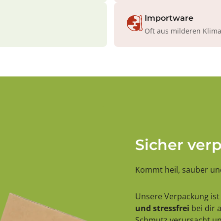
Importware
Oft aus milderen Klim
Sicher ver
Kommt heil, sauber und
Unsere Verpackung ist 
und stressfrei
bei dir
Schmutz verursacht und