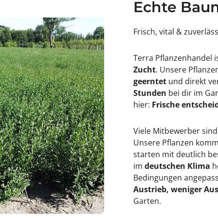
Echte Baum
ä
r
f
&
e
#
Frisch, vital & zuverläs
r
3
&
9
#
;
3
Terra Pflanzenhandel i
9
Zucht
. Unsere Pflanz
;
geerntet
und direkt ve
Stunden
bei dir im Ga
hier:
Frische entscheid
Viele Mitbewerber sind
Unsere Pflanzen kommen
starten mit deutlich 
im
deutschen Klima
h
Bedingungen angepasst
Austrieb, weniger Aus
Garten.