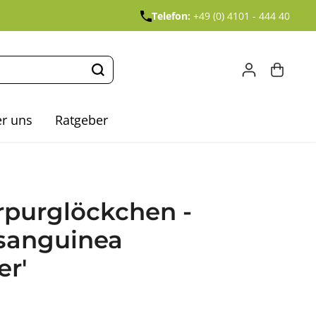
Telefon:
+49 (0) 4101 - 444 40
r uns
Ratgeber
rpurglöckchen -
sanguinea
er'