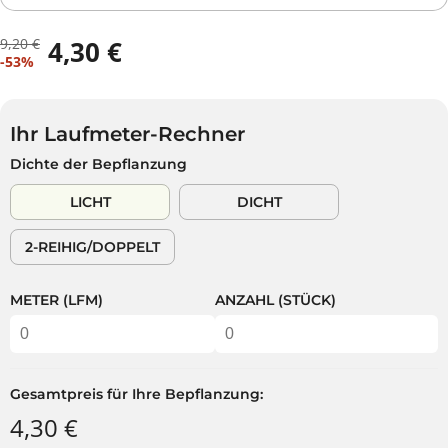
9,20 €
4,30 €
R
D
V
-53%
E
U
E
G
S
R
U
P
K
L
A
Ihr Laufmeter-Rechner
A
Ä
R
Dichte der Bepflanzung
U
R
S
F
E
T
LICHT
DICHT
S
R
P
P
2-REIHIG/DOPPELT
R
R
E
E
I
I
METER (LFM)
ANZAHL (STÜCK)
S
S
Gesamtpreis für Ihre Bepflanzung:
4,30 €