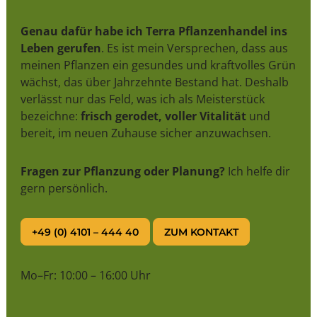
Genau dafür habe ich Terra Pflanzenhandel ins
Leben gerufen
. Es ist mein Versprechen, dass aus
meinen Pflanzen ein gesundes und kraftvolles Grün
wächst, das über Jahrzehnte Bestand hat. Deshalb
verlässt nur das Feld, was ich als Meisterstück
bezeichne:
frisch gerodet, voller Vitalität
und
bereit, im neuen Zuhause sicher anzuwachsen.
Fragen zur Pflanzung oder Planung?
Ich helfe dir
gern persönlich.
+49 (0) 4101 – 444 40
ZUM KONTAKT
Mo–Fr: 10:00 – 16:00 Uhr