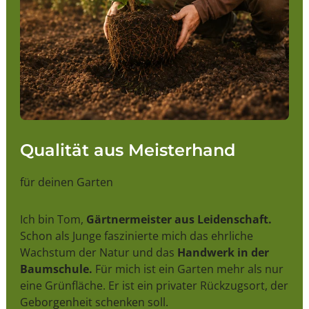
Qualität aus Meisterhand
für deinen Garten
Ich bin Tom,
Gärtnermeister aus Leidenschaft.
Schon als Junge faszinierte mich das ehrliche
Wachstum der Natur und das
Handwerk in der
Baumschule.
Für mich ist ein Garten mehr als nur
eine Grünfläche. Er ist ein privater Rückzugsort, der
Geborgenheit schenken soll.