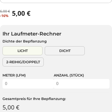
6,00 €
5,00 €
R
D
V
-16%
E
U
E
G
S
R
U
P
K
L
A
Ihr Laufmeter-Rechner
A
Ä
R
Dichte der Bepflanzung
U
R
S
F
E
T
LICHT
DICHT
S
R
P
P
2-REIHIG/DOPPELT
R
R
E
E
I
I
METER (LFM)
ANZAHL (STÜCK)
S
S
Gesamtpreis für Ihre Bepflanzung:
5,00 €