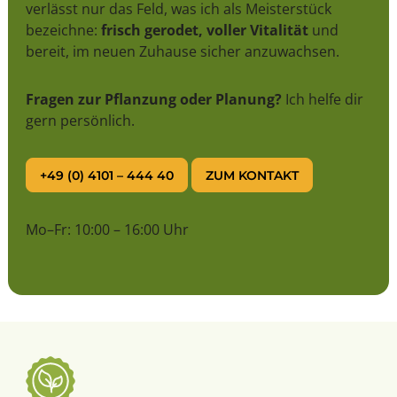
verlässt nur das Feld, was ich als Meisterstück
bezeichne:
frisch gerodet, voller Vitalität
und
bereit, im neuen Zuhause sicher anzuwachsen.
Fragen zur Pflanzung oder Planung?
Ich helfe dir
gern persönlich.
+49 (0) 4101 – 444 40
ZUM KONTAKT
Mo–Fr: 10:00 – 16:00 Uhr