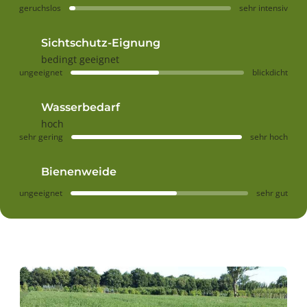
geruchslos
sehr intensiv
Sichtschutz-Eignung
bedingt geeignet
ungeeignet
blickdicht
Wasserbedarf
hoch
sehr gering
sehr hoch
Bienenweide
ungeeignet
sehr gut