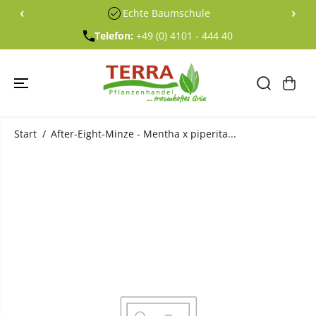
ÜBERSPRING
‹
›
Echte Baumschule
EN SIE ZU
INHALTEN
Telefon:
+49 (0) 4101 - 444 40
Start
After-Eight-Minze - Mentha x piperita...
ÜBERSPRING
EN SIE
PRODUKTINF
ORMATIONE
N