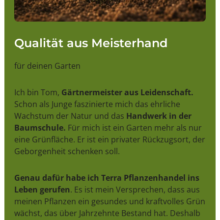
Qualität aus Meisterhand
für deinen Garten
Ich bin Tom,
Gärtnermeister aus Leidenschaft.
Schon als Junge faszinierte mich das ehrliche
Wachstum der Natur und das
Handwerk in der
Baumschule.
Für mich ist ein Garten mehr als nur
eine Grünfläche. Er ist ein privater Rückzugsort, der
Geborgenheit schenken soll.
Genau dafür habe ich Terra Pflanzenhandel ins
Leben gerufen
. Es ist mein Versprechen, dass aus
meinen Pflanzen ein gesundes und kraftvolles Grün
wächst, das über Jahrzehnte Bestand hat. Deshalb