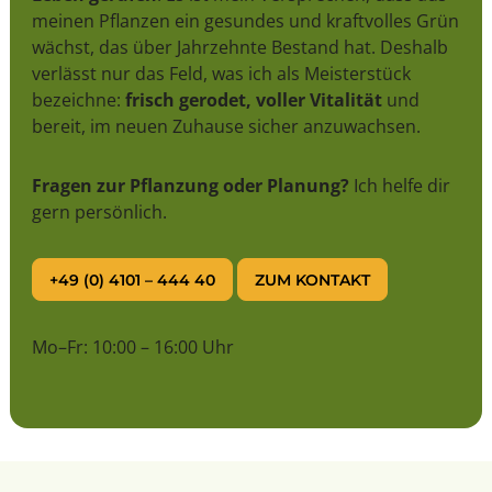
meinen Pflanzen ein gesundes und kraftvolles Grün
wächst, das über Jahrzehnte Bestand hat. Deshalb
verlässt nur das Feld, was ich als Meisterstück
bezeichne:
frisch gerodet, voller Vitalität
und
bereit, im neuen Zuhause sicher anzuwachsen.
Fragen zur Pflanzung oder Planung?
Ich helfe dir
gern persönlich.
+49 (0) 4101 – 444 40
ZUM KONTAKT
Mo–Fr: 10:00 – 16:00 Uhr