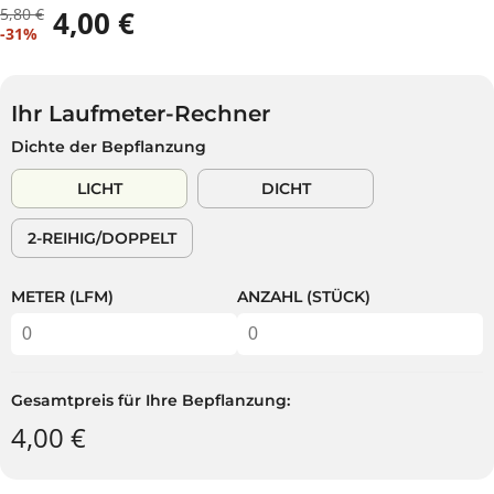
5,80 €
4,00 €
R
D
V
-31%
E
U
E
G
S
R
U
P
K
L
A
Ihr Laufmeter-Rechner
A
Ä
R
Dichte der Bepflanzung
U
R
S
F
E
T
LICHT
DICHT
S
R
P
P
2-REIHIG/DOPPELT
R
R
E
E
I
I
METER (LFM)
ANZAHL (STÜCK)
S
S
Gesamtpreis für Ihre Bepflanzung:
4,00 €