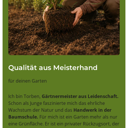
Qualität aus Meisterhand
für deinen Garten
Ich bin Torben,
Gärtnermeister aus Leidenschaft.
Schon als Junge faszinierte mich das ehrliche
Wachstum der Natur und das
Handwerk in der
Baumschule.
Für mich ist ein Garten mehr als nur
eine Grünfläche. Er ist ein privater Rückzugsort, der