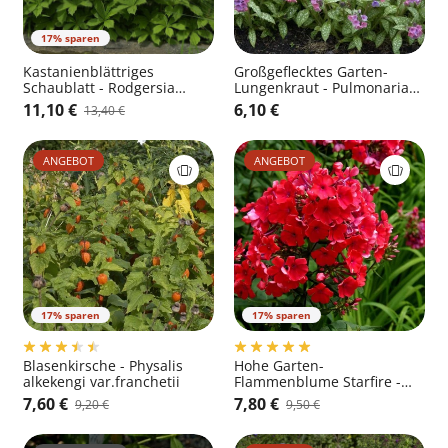
17% sparen
Kastanienblättriges
Großgeflecktes Garten-
Schaublatt - Rodgersia
Lungenkraut - Pulmonaria
aesculifolia
saccharata 'Mrs Moon'
11,10 €
6,10 €
13,40 €
ANGEBOT
ANGEBOT
17% sparen
17% sparen
Blasenkirsche - Physalis
Hohe Garten-
alkekengi var.franchetii
Flammenblume Starfire -
Phlox paniculata 'Starfire'
7,60 €
7,80 €
9,20 €
9,50 €