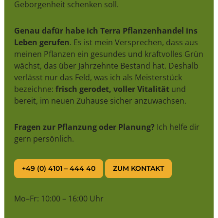
Geborgenheit schenken soll.
Genau dafür habe ich Terra Pflanzenhandel ins
Leben gerufen
. Es ist mein Versprechen, dass aus
meinen Pflanzen ein gesundes und kraftvolles Grün
wächst, das über Jahrzehnte Bestand hat. Deshalb
verlässt nur das Feld, was ich als Meisterstück
bezeichne:
frisch gerodet, voller Vitalität
und
bereit, im neuen Zuhause sicher anzuwachsen.
Fragen zur Pflanzung oder Planung?
Ich helfe dir
gern persönlich.
+49 (0) 4101 – 444 40
ZUM KONTAKT
Mo–Fr: 10:00 – 16:00 Uhr