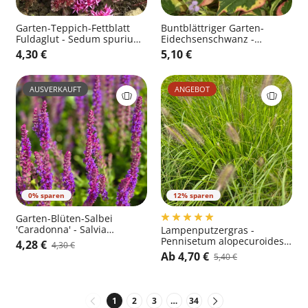
Garten-Teppich-Fettblatt
Buntblättriger Garten-
Fuldaglut - Sedum spurium
Eidechsenschwanz -
'Fuldaglut'
Houttuynia cordata
4,30 €
5,10 €
'Chameleon'
AUSVERKAUFT
ANGEBOT
0% sparen
12% sparen
Garten-Blüten-Salbei
'Caradonna' - Salvia
Lampenputzergras -
nemorosa 'Caradonna'
Pennisetum alopecuroides
4,28 €
4,30 €
'Hameln'
Ab 4,70 €
5,40 €
1
2
3
…
34