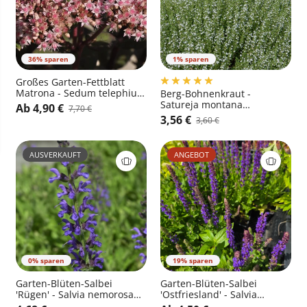
36% sparen
1% sparen
Großes Garten-Fettblatt
Matrona - Sedum telephium
Berg-Bohnenkraut -
'Matrona'
Satureja montana
Ab 4,90 €
7,70 €
ssp.montana
3,56 €
3,60 €
AUSVERKAUFT
ANGEBOT
0% sparen
19% sparen
Garten-Blüten-Salbei
Garten-Blüten-Salbei
'Rügen' - Salvia nemorosa
'Ostfriesland' - Salvia
'Rügen'
nemorosa 'Ostfriesland'