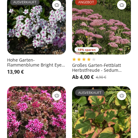
AUSVERKAUFT
ANGEBOT
18% sparen
Hohe Garten-
Flammenblume Bright Eyes
Großes Garten-Fettblatt
- Phlox paniculata 'Bright
Herbstfreude - Sedum
13,90 €
Eyes'
telephium 'Herbstfreude'
Ab 4,00 €
4,90 €
AUSVERKAUFT