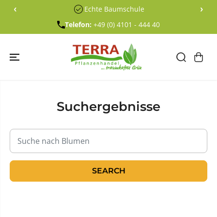
ÜBERSPRING
‹
›
Echte Baumschule
EN SIE ZU
INHALTEN
Telefon:
+49 (0) 4101 - 444 40
Suchergebnisse
SEARCH