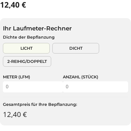
12,40 €
R
A
E
U
G
S
U
V
Ihr Laufmeter-Rechner
L
E
Dichte der Bepflanzung
Ä
R
R
K
LICHT
DICHT
E
A
R
U
2-REIHIG/DOPPELT
P
F
R
T
E
METER (LFM)
ANZAHL (STÜCK)
I
S
Gesamtpreis für Ihre Bepflanzung:
12,40 €