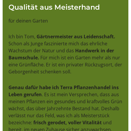
Qualität aus Meisterhand
für deinen Garten
Ich bin Tom,
Gärtnermeister aus Leidenschaft.
Schon als Junge faszinierte mich das ehrliche
Wachstum der Natur und das
Handwerk in der
Baumschule.
Für mich ist ein Garten mehr als nur
eine Grünfläche. Er ist ein privater Rückzugsort, der
Geborgenheit schenken soll.
Genau dafür habe ich Terra Pflanzenhandel ins
Leben gerufen
. Es ist mein Versprechen, dass aus
meinen Pflanzen ein gesundes und kraftvolles Grün
wächst, das über Jahrzehnte Bestand hat. Deshalb
verlässt nur das Feld, was ich als Meisterstück
bezeichne:
frisch gerodet, voller Vitalität
und
bereit, im neuen Zuhause sicher anzuwachsen.